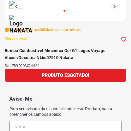
5
º
Kit 4 Pneu Xbri Aro 13
6
º
175 70r14
Verifique a compatibilidade com seu veículo
Clique e veja!
7
º
185 65r15
Bomba Combustivel Mecanica Gol G1 Logus Voyage
Alcool/Gasolina Nkbc07510 Nakata
8
º
185 60r15
Ref
:
7890903024424
PRODUTO ESGOTADO!
9
º
205 55r16
10
º
Pneu
Avise-Me
Para ser avisado da disponibilidade deste Produto, basta
preencher os campos abaixo.