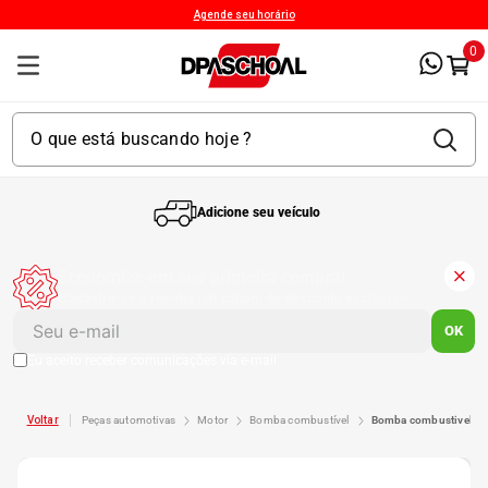
Agende seu horário
0
Adicione seu veículo
1
º
Kit 4 Pneu
Economize em sua primeira compra!
Cadastre-se e receba um cupom de desconto exclusivo.
2
º
Kit Pneu
OK
Eu aceito receber comunicações via e-mail
3
º
Bproauto
peças automotivas
motor
bomba combustível
bomba combustivel me
4
º
175 65r14