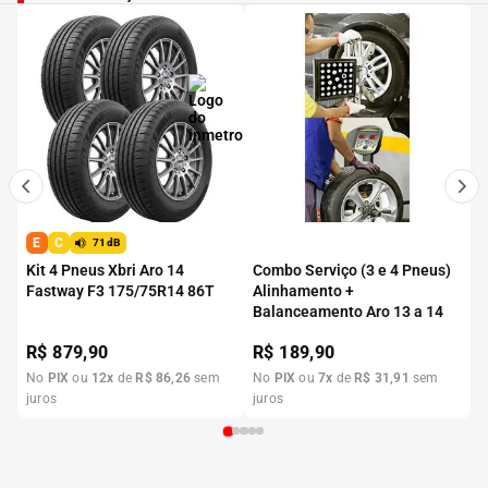
E
C
71dB
Kit 4 Pneus Xbri Aro 14
Combo Serviço (3 e 4 Pneus)
Fastway F3 175/75R14 86T
Alinhamento +
Balanceamento Aro 13 a 14
R$
879,90
R$
189,90
No
PIX
ou
12
x
de
R$
86
,
26
sem
No
PIX
ou
7
x
de
R$
31
,
91
sem
juros
juros