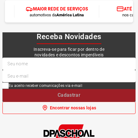
MAIOR REDE DE SERVIÇOS
ATÉ 1
automotivos da
América Latina
nos cart
Receba Novidades
Inscreva-se para ficar por dentro de
novidades e descontos imperdíveis
Eu aceito receber comunicações via e-mail
Cadastrar
Encontrar nossas lojas