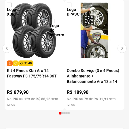
E
C
71dB
Kit 4 Pneus Xbri Aro 14
Combo Serviço (3 e 4 Pneus)
Fastway F3 175/75R14 86T
Alinhamento +
Balanceamento Aro 13 a 14
R$
879,90
R$
189,90
No
PIX
ou
12
x
de
R$
86
,
26
sem
No
PIX
ou
7
x
de
R$
31
,
91
sem
juros
juros