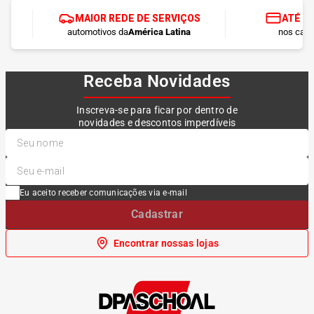
MAIOR REDE DE SERVIÇOS
ATÉ 1
automotivos da
América Latina
nos cart
Receba Novidades
Inscreva-se para ficar por dentro de
novidades e descontos imperdíveis
Eu aceito receber comunicações via e-mail
Cadastrar
Encontrar nossas lojas