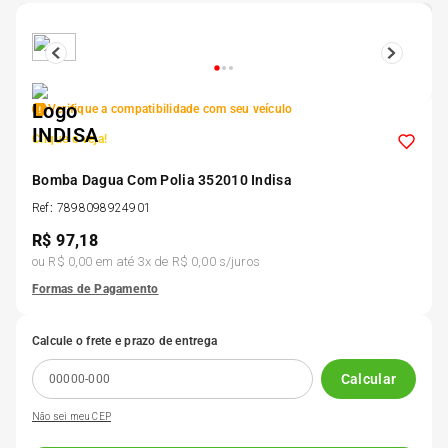
5
º
185 60r15
6
º
205 55r16
Verifique a compatibilidade com seu veículo
Clique e veja!
7
º
Pneu
Bomba Dagua Com Polia 352010 Indisa
8
º
Ref
:
7898098924901
195 55r15
R$
97,18
ou
R$ 0,00
em até
3
x de
R$ 0,00
s/juros
9
º
175 65 14
Formas de Pagamento
10
º
175 70r13
Calcule o frete e prazo de entrega
Calcular
Não sei meu CEP