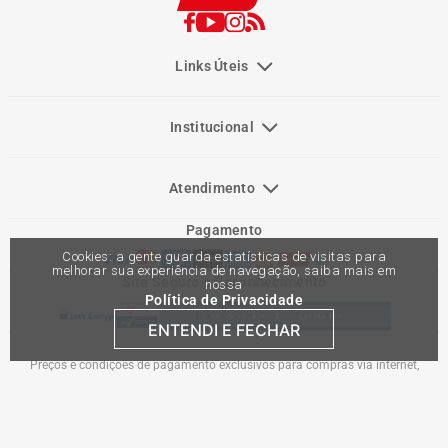
Links Úteis
Institucional
Atendimento
Pagamento
Cookies: a gente guarda estatísticas de visitas para
melhorar sua experiência de navegação, saiba mais em
Site Seguro e Reconhecimento
nossa
Política de Privacidade
ENTENDI E FECHAR
Preços e condições de pagamento exclusivos para compras via internet,
podendo variar nas lojas físicas. Ofertas válidas na compra de até 10 peças de
cada produto por cliente, até o término dos nossos estoques para internet. Caso
os produtos apresentem divergências de valores, o preço válido é o do carrinho
de compras. Vendas sujeitas a análise e confirmação de dados.