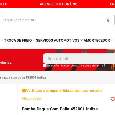
ÓLEO
AGENDE SEU HORÁRIO
EN
O
TROCA DE FREIO
SERVIÇOS AUTOMOTIVOS
AMORTECEDOR
1
º
Kit 4 Pneu
clusivo.
2
º
Kit Pneu
Eu aceito receber comunicações via e-mail
a dagua com polia 452001 indisa
3
º
Bproauto
Verifique a compatibilidade com seu veículo
4
º
175 65r14
Clique e veja!
Bomba Dagua Com Polia 452001 Indisa
5
º
Kit 4 Pneu Xbri Aro 13