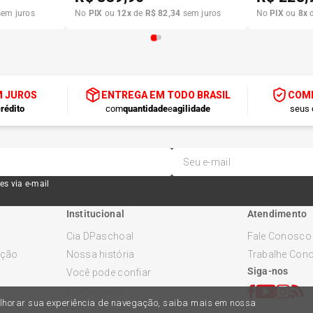
em juros
No
PIX
ou
12
x
de
R$
82
,
34
sem juros
No
PIX
ou
8
x
M JUROS
ENTREGA EM TODO BRASIL
COMP
rédito
com
quantidade
e
agilidade
seus 
es via e-mail
Institucional
Atendimento
Cia DPaschoal
Fale Conosco
ução
Nossa história
Trabalhe Con
Siga-nos
Você pode confiar
Promoções
melhorar sua experiência de navegação, saiba mais em nossa