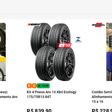
E
E
68dB
neus)
Kit 4 Pneus Aro 13 Xbri Ecology
Combo Serviç
amento Aro
175/75R13 84T
Alinhamento
15 a 16
R$
839,90
R$
228,