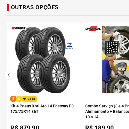
OUTRAS OPÇÕES
E
C
71dB
Kit 4 Pneus Xbri Aro 14 Fastway F3
Combo Serviço (3 e 4 P
175/75R14 86T
Alinhamento + Balance
13 a 14
R$
879,90
R$
189,90