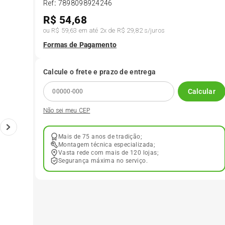
Ref
:
7898098924246
R$
54,68
6
º
175 70r14
ou
R$ 59,63
em até
2
x de
R$ 29,82
s/juros
Formas de Pagamento
7
º
185 65r15
Calcule o frete e prazo de entrega
8
º
185 60r15
Calcular
Não sei meu CEP
9
º
195 55r15
Mais de 75 anos de tradição;
10
º
Pneu
Montagem técnica especializada;
Vasta rede com mais de 120 lojas;
Segurança máxima no serviço.