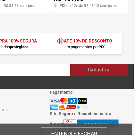
de
R$
33
,
66
sem juros
No
PIX
ou
12
x
de
R$
43
,
12
sem juros
RA 100% SEGURA
ATÉ 10% DE DESCONTO
dados
protegidos
em pagamentos por
PIX
Cadastrar
Pagamento
osco
Site Seguro e Reconhecimento
ENTENDI E FECHAR