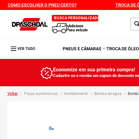
COMO ESCOLHER O PNEU CERTO?
TROCA DE 
BUSCA PERSONALIZADA
Adicione
seu veículo
PNEUS E CÂMARAS
TROCA DE ÓLE
VER TUDO
Economize em sua primeira compra!
Cadastre-se e receba um cupom de desconto ex
peças automotivas
arrefecimento
bomba de água
bomb