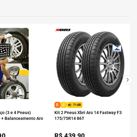
E
C
71dB
o (3 e 4 Pneus)
Kit 2 Pneus Xbri Aro 14 Fastway F3
 + Balanceamento Aro
175/75R14 86T
90
R$
439,90