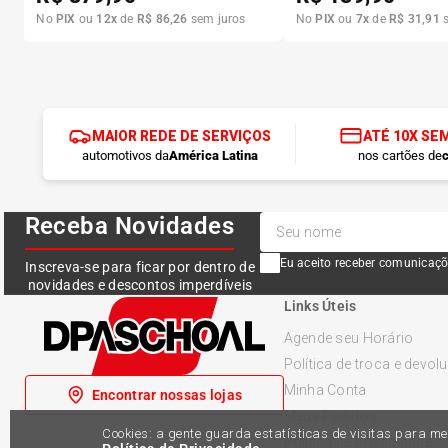
No
PIX
ou
12
x
de
R$
86
,
26
sem juros
No
PIX
ou
7
x
de
R$
31
,
91
s
MAIOR REDE DE SERVIÇOS
ATÉ 10X SE
automotivos da
América Latina
nos cartões de
c
Receba Novidades
Eu aceito receber comunicaçõ
Inscreva-se para ficar por dentro de
novidades e descontos imperdíveis
Links Úteis
Agende seu Horário
Política de troca e devol
Minha Conta
Encontrar nossas lojas
Meus Pedidos
Cookies: a gente guarda estatísticas de visitas para 
Política de Privacidade