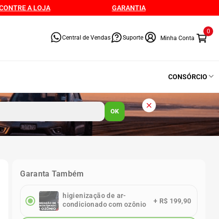
CONTRE A LOJA
GARANTIA
0
Central de Vendas
Suporte
CONSÓRCIO
OK
Garanta Também
higienização de ar-
+
R$ 199,90
condicionado com ozônio