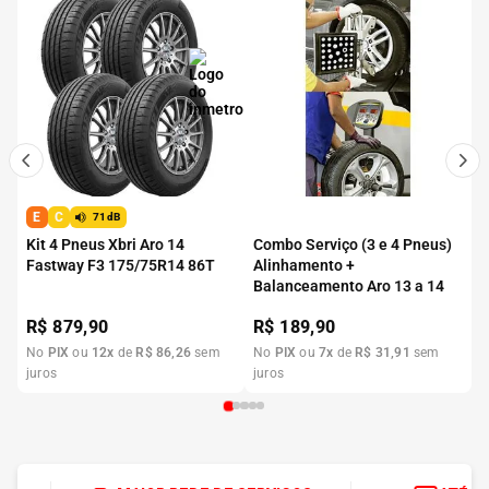
E
C
71dB
Kit 4 Pneus Xbri Aro 14
Combo Serviço (3 e 4 Pneus)
Fastway F3 175/75R14 86T
Alinhamento +
Balanceamento Aro 13 a 14
R$
879,90
R$
189,90
No
PIX
ou
12
x
de
R$
86
,
26
sem
No
PIX
ou
7
x
de
R$
31
,
91
sem
juros
juros