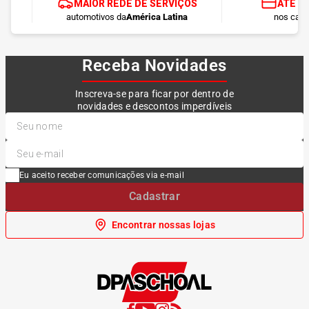
MAIOR REDE DE SERVIÇOS
ATÉ 1
automotivos da
América Latina
nos cart
Receba Novidades
Inscreva-se para ficar por dentro de
novidades e descontos imperdíveis
Eu aceito receber comunicações via e-mail
Cadastrar
Encontrar nossas lojas