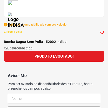
5
º
Kit 4 Pneu Xbri Aro 13
6
º
175 70r14
Verifique a compatibilidade com seu veículo
Clique e veja!
7
º
185 65r15
Bomba Dagua Sem Polia 152002 Indisa
Ref
:
7898098920125
8
º
185 60r15
PRODUTO ESGOTADO!
9
º
195 55r15
Avise-Me
10
º
Pneu
Para ser avisado da disponibilidade deste Produto, basta
preencher os campos abaixo.