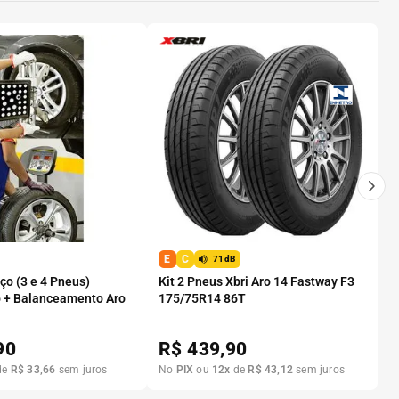
E
C
71dB
o (3 e 4 Pneus)
Kit 2 Pneus Xbri Aro 14 Fastway F3
 + Balanceamento Aro
175/75R14 86T
90
R$
439,90
de
R$
33
,
66
sem juros
No
PIX
ou
12
x
de
R$
43
,
12
sem juros