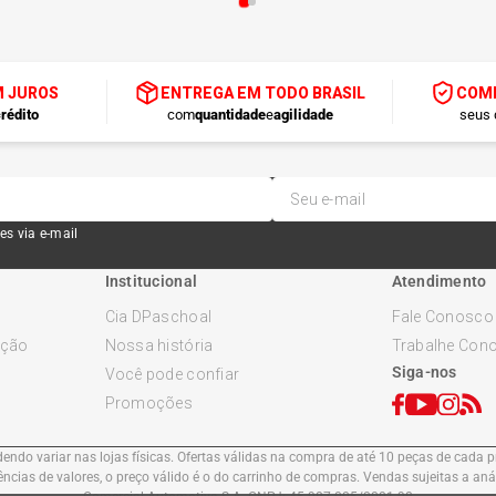
M JUROS
ENTREGA EM TODO BRASIL
COMP
rédito
com
quantidade
e
agilidade
seus 
es via e-mail
Institucional
Atendimento
Cia DPaschoal
Fale Conosco
ução
Nossa história
Trabalhe Con
Siga-nos
Você pode confiar
Promoções
ndo variar nas lojas físicas. Ofertas válidas na compra de até 10 peças de cada pr
cias de valores, o preço válido é o do carrinho de compras. Vendas sujeitas a an