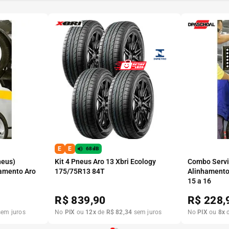
E
E
68dB
neus)
Kit 4 Pneus Aro 13 Xbri Ecology
Combo Serviç
amento Aro
175/75R13 84T
Alinhamento
15 a 16
R$
839,90
R$
228,
em juros
No
PIX
ou
12
x
de
R$
82
,
34
sem juros
No
PIX
ou
8
x