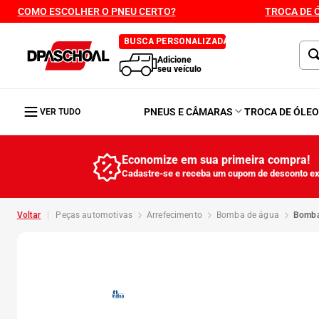
COMO ESCOLHER O PNEU CERTO?
TROCA DE 
BUSCA PERSONALIZADA
Adicione
seu veículo
PNEUS E CÂMARAS
TROCA DE ÓLE
VER TUDO
Economize em sua primeira compra!
Cadastre-se e receba um cupom de desconto ex
peças automotivas
arrefecimento
bomba de água
bomb