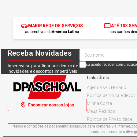
MAIOR REDE DE SERVIÇOS
ATÉ 10X SE
automotivos da
América Latina
nos cartões de
c
Receba Novidades
Eu aceito receber comunicaçõ
Inscreva-se para ficar por dentro de
novidades e descontos imperdíveis
Links Úteis
Agende seu Horário
Política de troca e devol
Minha Conta
Encontrar nossas lojas
Meus Pedidos
Política de Privacidade
Preços e condições de pagamento exclusivos para compras via internet, pode
produtos apresentem divergên