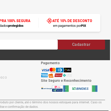
RA 100% SEGURA
ATÉ 10% DE DESCONTO
dados
protegidos
em pagamentos por
PIX
Cadastrar
Pagamento
osco
Site Seguro e Reconhecimento
oduto por cliente, até o término dos nossos estoques para internet. Caso os
álise e confirmação de dados.