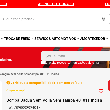
ÓLEO
AGENDE SEU HORÁRIO
EN
O
TROCA DE FREIO
SERVIÇOS AUTOMOTIVOS
AMORTECEDOR
1
º
Kit 4 Pneu
clusivo.
2
º
Kit Pneu
Eu aceito receber comunicações via e-mail
a dagua sem polia sem tampa 401011 indisa
3
º
Bproauto
Verifique a compatibilidade com seu veículo
Clique e veja!
4
º
175 65r14
Bomba Dagua Sem Polia Sem Tampa 401011 Indisa
5
º
Kit 4 Pneu Xbri Aro 13
Ref
:
7898098924017