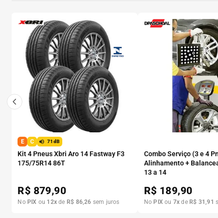
E
C
71dB
Kit 4 Pneus Xbri Aro 14 Fastway F3
Combo Serviço (3 e 4 P
175/75R14 86T
Alinhamento + Balance
13 a 14
R$
879,90
R$
189,90
No
PIX
ou
12
x
de
R$
86
,
26
sem juros
No
PIX
ou
7
x
de
R$
31
,
91
s