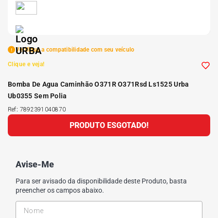
5
º
175 70r14
6
º
185 65r15
Verifique a compatibilidade com seu veículo
Clique e veja!
7
º
185 60r15
Bomba De Agua Caminhão O371R O371Rsd Ls1525 Urba
Ub0355 Sem Polia
8
º
205 55r16
Ref
:
7892391040870
PRODUTO ESGOTADO!
9
º
Pneu
10
º
175 65 14
Avise-Me
Para ser avisado da disponibilidade deste Produto, basta
preencher os campos abaixo.