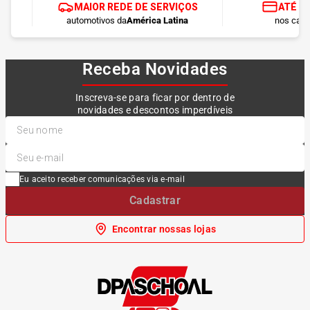
MAIOR REDE DE SERVIÇOS
ATÉ 1
automotivos da
América Latina
nos cart
Receba Novidades
Inscreva-se para ficar por dentro de
novidades e descontos imperdíveis
Eu aceito receber comunicações via e-mail
Cadastrar
Encontrar nossas lojas