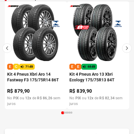
E
C
E
E
71dB
68dB
Kit 4 Pneus Xbri Aro 14
Kit 4 Pneus Aro 13 Xbri
Fastway F3 175/75R14 86T
Ecology 175/75R13 84T
R$
879,90
R$
839,90
No
PIX
ou
12
x
de
R$
86
,
26
sem
No
PIX
ou
12
x
de
R$
82
,
34
sem
juros
juros