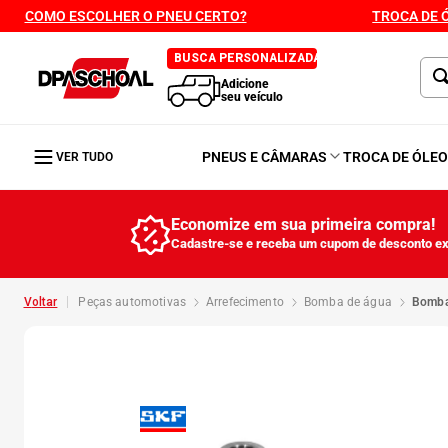
COMO ESCOLHER O PNEU CERTO?
TROCA DE 
BUSCA PERSONALIZADA
Adicione
seu veículo
PNEUS E CÂMARAS
TROCA DE ÓLE
VER TUDO
Economize em sua primeira compra!
Cadastre-se e receba um cupom de desconto ex
peças automotivas
arrefecimento
bomba de água
bomb