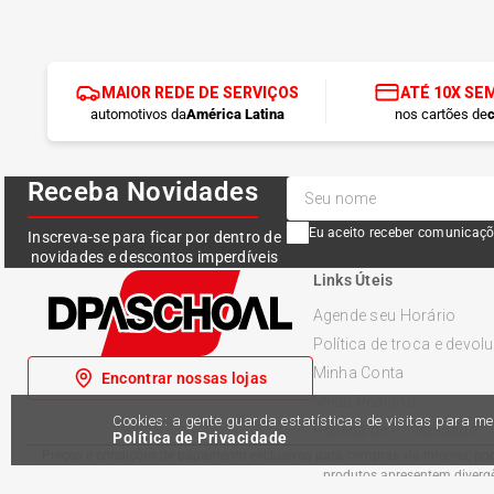
MAIOR REDE DE SERVIÇOS
ATÉ 10X SE
automotivos da
América Latina
nos cartões de
c
Receba Novidades
Eu aceito receber comunicaçõ
Inscreva-se para ficar por dentro de
novidades e descontos imperdíveis
Links Úteis
Agende seu Horário
Política de troca e devol
Minha Conta
Encontrar nossas lojas
Meus Pedidos
Cookies: a gente guarda estatísticas de visitas para 
Política de Privacidade
Política de Privacidade
Preços e condições de pagamento exclusivos para compras via internet, pode
produtos apresentem divergên