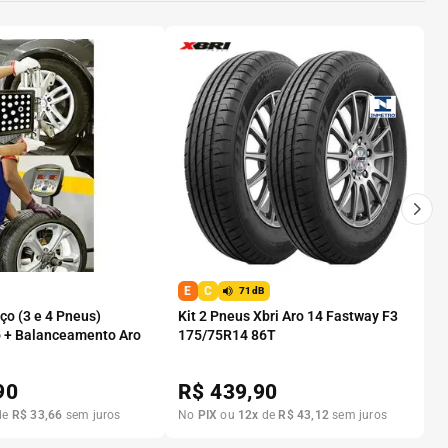
E
C
71dB
o (3 e 4 Pneus)
Kit 2 Pneus Xbri Aro 14 Fastway F3
 + Balanceamento Aro
175/75R14 86T
90
R$
439,90
de
R$
33
,
66
sem juros
No
PIX
ou
12
x
de
R$
43
,
12
sem juros