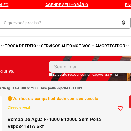
ÓLEO
AGENDE SEU HORÁRIO
EN
O
TROCA DE FREIO
SERVIÇOS AUTOMOTIVOS
AMORTECEDOR
1
º
Kit 4 Pneu
clusivo.
2
º
Kit Pneu
Eu aceito receber comunicações via e-mail
a de agua f-1000 b12000 sem polia vkpc84131a skf
3
º
Bproauto
Verifique a compatibilidade com seu veículo
Clique e veja!
4
º
Kit 4 Pneu Xbri Aro 13
Bomba De Agua F-1000 B12000 Sem Polia
5
º
175 70r14
Vkpc84131A Skf