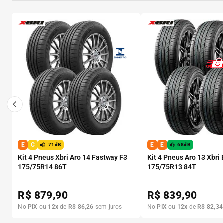
E
C
E
E
71dB
68dB
Kit 4 Pneus Xbri Aro 14 Fastway F3
Kit 4 Pneus Aro 13 Xbri
175/75R14 86T
175/75R13 84T
R$
879,90
R$
839,90
No
PIX
ou
12
x
de
R$
86
,
26
sem juros
No
PIX
ou
12
x
de
R$
82
,
34