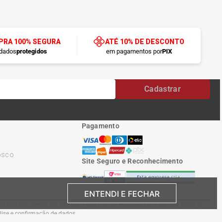
RA 100% SEGURA
ATÉ 10% DE DESCONTO
dados
protegidos
em pagamentos por
PIX
Cadastrar
Pagamento
osco
Site Seguro e Reconhecimento
ENTENDI E FECHAR
oduto por cliente, até o término dos nossos estoques para internet. Caso os
álise e confirmação de dados.