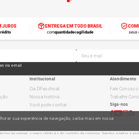
M JUROS
ENTREGA EM TODO BRASIL
COMP
rédito
com
quantidade
e
agilidade
seus 
es via e-mail
Institucional
Atendimento
Cia DPaschoal
Fale Conosco
ução
Nossa história
Trabalhe Con
Siga-nos
Você pode confiar
Promoções
melhorar sua experiência de navegação, saiba mais em nossa
ndo variar nas lojas físicas. Ofertas válidas na compra de até 10 peças de cada pr
cias de valores, o preço válido é o do carrinho de compras. Vendas sujeitas a an