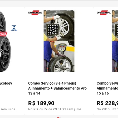
 Ecology
Combo Serviço (3 e 4 Pneus)
Combo Serviç
Alinhamento + Balanceamento Aro
Alinhamento
13 a 14
15 a 16
R$
189,90
R$
228,
sem juros
No
PIX
ou
7
x
de
R$
31
,
91
sem juros
No
PIX
ou
8
x