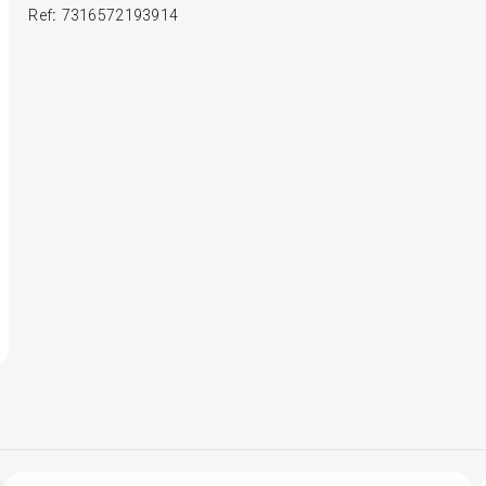
Ref
:
7316572193914
6
º
185 65r15
7
º
185 60r15
8
º
205 55r16
9
º
Pneu
10
º
175 65 14