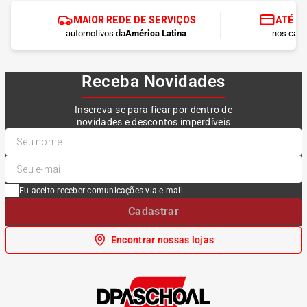
MAIOR REDE DE SERVIÇOS
ATÉ 1
automotivos da
América Latina
nos cart
Receba Novidades
Inscreva-se para ficar por dentro de
novidades e descontos imperdíveis
Eu aceito receber comunicações via e-mail
Cadastrar
Encontrar nossas lojas