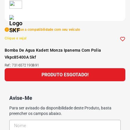
5
º
Kit 4 Pneu Xbri Aro 13
6
º
175 70r14
Verifique a compatibilidade com seu veículo
Clique e veja!
7
º
185 65r15
Bomba De Agua Kadett Monza Ipanema Com Polia
Vkpc85400A Skf
8
º
185 60r15
Ref
:
7316572193891
PRODUTO ESGOTADO!
9
º
195 55r15
10
º
Pneu
Avise-Me
Para ser avisado da disponibilidade deste Produto, basta
preencher os campos abaixo.