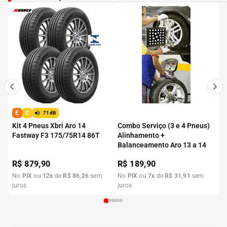
E
C
71dB
Kit 4 Pneus Xbri Aro 14
Combo Serviço (3 e 4 Pneus)
Fastway F3 175/75R14 86T
Alinhamento +
Balanceamento Aro 13 a 14
R$
879,90
R$
189,90
No
PIX
ou
12
x
de
R$
86
,
26
sem
No
PIX
ou
7
x
de
R$
31
,
91
sem
juros
juros