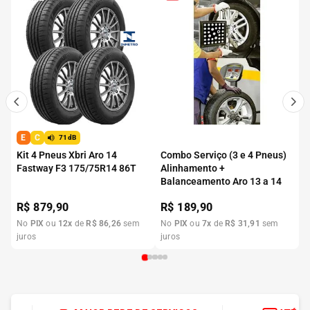
E
C
71dB
Kit 4 Pneus Xbri Aro 14
Combo Serviço (3 e 4 Pneus)
Fastway F3 175/75R14 86T
Alinhamento +
Balanceamento Aro 13 a 14
R$
879,90
R$
189,90
No
PIX
ou
12
x
de
R$
86
,
26
sem
No
PIX
ou
7
x
de
R$
31
,
91
sem
juros
juros