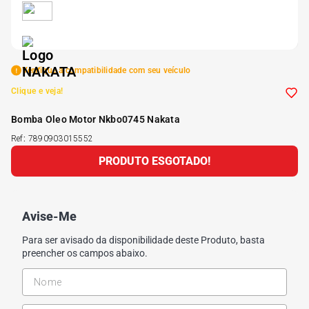
5
º
Kit 4 Pneu Xbri Aro 13
6
º
175 70r14
Verifique a compatibilidade com seu veículo
Clique e veja!
7
º
185 65r15
Bomba Oleo Motor Nkbo0745 Nakata
Ref
:
7890903015552
8
º
185 60r15
PRODUTO ESGOTADO!
9
º
195 55r15
Avise-Me
10
º
Pneu
Para ser avisado da disponibilidade deste Produto, basta
preencher os campos abaixo.