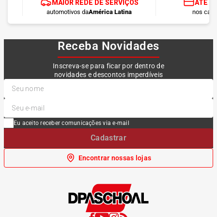
MAIOR REDE DE SERVIÇOS
ATÉ 1
automotivos da
América Latina
nos cart
Receba Novidades
Inscreva-se para ficar por dentro de
novidades e descontos imperdíveis
Eu aceito receber comunicações via e-mail
Cadastrar
Encontrar nossas lojas