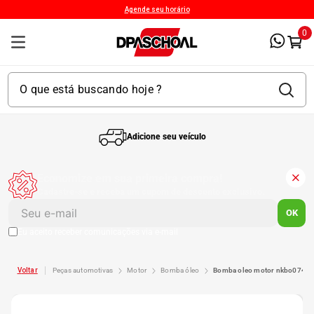
Agende seu horário
0
Adicione seu veículo
1
º
Kit 4 Pneu
Economize em sua primeira compra!
Cadastre-se e receba um cupom de desconto exclusivo.
2
º
Kit Pneu
OK
Eu aceito receber comunicações via e-mail
3
º
Bproauto
peças automotivas
motor
bomba óleo
bomba oleo motor nkbo0745 
4
º
175 65r14