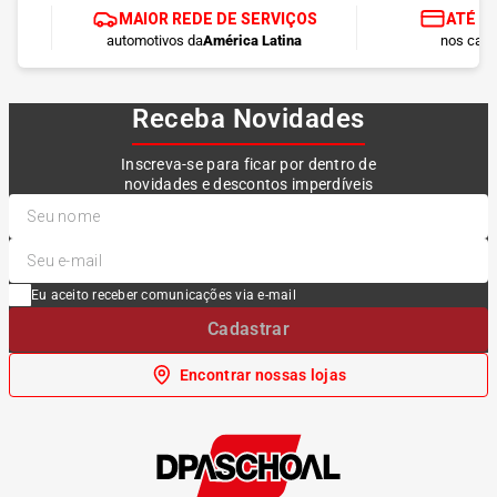
MAIOR REDE DE SERVIÇOS
ATÉ 1
automotivos da
América Latina
nos cart
Receba Novidades
Inscreva-se para ficar por dentro de
novidades e descontos imperdíveis
Eu aceito receber comunicações via e-mail
Cadastrar
Encontrar nossas lojas