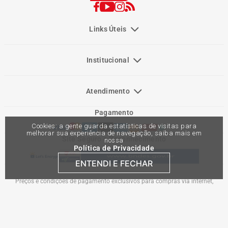
Links Úteis
Institucional
Atendimento
Pagamento
Cookies: a gente guarda estatísticas de visitas para
melhorar sua experiência de navegação, saiba mais em
Site Seguro e Reconhecimento
nossa
Política de Privacidade
ENTENDI E FECHAR
Preços e condições de pagamento exclusivos para compras via internet,
podendo variar nas lojas físicas. Ofertas válidas na compra de até 10 peças de
cada produto por cliente, até o término dos nossos estoques para internet. Caso
os produtos apresentem divergências de valores, o preço válido é o do carrinho
de compras. Vendas sujeitas a análise e confirmação de dados.
Comercial Automotiva S.A. CNPJ: 45.987.005/0001-98