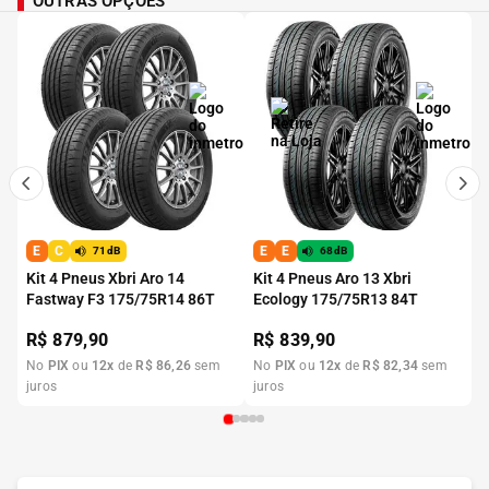
OUTRAS OPÇÕES
E
C
E
E
71dB
68dB
Kit 4 Pneus Xbri Aro 14
Kit 4 Pneus Aro 13 Xbri
Fastway F3 175/75R14 86T
Ecology 175/75R13 84T
R$
879,90
R$
839,90
No
PIX
ou
12
x
de
R$
86
,
26
sem
No
PIX
ou
12
x
de
R$
82
,
34
sem
juros
juros