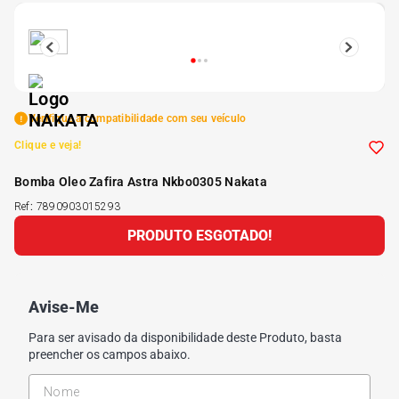
5
º
175 70r14
6
º
185 65r15
Verifique a compatibilidade com seu veículo
7
º
185 60r15
Clique e veja!
Bomba Oleo Zafira Astra Nkbo0305 Nakata
8
º
205 55r16
Ref
:
7890903015293
PRODUTO ESGOTADO!
9
º
Pneu
10
º
175 65 14
Avise-Me
Para ser avisado da disponibilidade deste Produto, basta
preencher os campos abaixo.