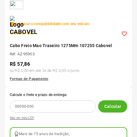
5
º
175 70r14
Verifique a compatibilidade com seu veículo
6
º
185 65r15
Clique e veja!
7
º
Cabo Freio Mao Traseiro 1275Mm 107255 Cabovel
185 60r15
Ref
:
AZ-95953
R$
57,86
8
º
205 55r16
ou
R$ 0,00
em até
2
x de
R$ 0,00
s/juros
Formas de Pagamento
9
º
Pneu
Calcule o frete e prazo de entrega
10
º
175 65 14
Calcular
Não sei meu CEP
Mais de 75 anos de tradição;