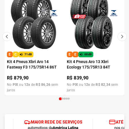
E
C
E
E
71dB
68dB
Kit 4 Pneus Xbri Aro 14
Kit 4 Pneus Aro 13 Xbri
Fastway F3 175/75R14 86T
Ecology 175/75R13 84T
R$
879,90
R$
839,90
No
PIX
ou
12
x
de
R$
86
,
26
sem
No
PIX
ou
12
x
de
R$
82
,
34
sem
juros
juros
MAIOR REDE DE SERVIÇOS
ATÉ 1
automotivos da
América Latina
nos cart