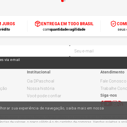
M JUROS
ENTREGA EM TODO BRASIL
COMP
rédito
com
quantidade
e
agilidade
seus 
es via e-mail
Institucional
Atendimento
Cia DPaschoal
Fale Conosco
ução
Nossa história
Trabalhe Con
Siga-nos
Você pode confiar
Promoções
melhorar sua experiência de navegação, saiba mais em nossa
ndo variar nas lojas físicas. Ofertas válidas na compra de até 10 peças de cada pr
cias de valores, o preço válido é o do carrinho de compras. Vendas sujeitas a an