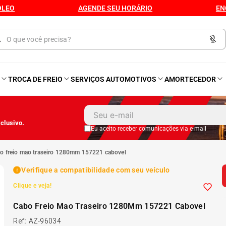
ÓLEO
AGENDE SEU HORÁRIO
EN
O
TROCA DE FREIO
SERVIÇOS AUTOMOTIVOS
AMORTECEDOR
1
º
Kit 4 Pneu
clusivo.
2
º
Kit Pneu
Eu aceito receber comunicações via e-mail
bo freio mao traseiro 1280mm 157221 cabovel
3
º
Bproauto
Verifique a compatibilidade com seu veículo
Clique e veja!
4
º
175 65r14
Cabo Freio Mao Traseiro 1280Mm 157221 Cabovel
5
º
Kit 4 Pneu Xbri Aro 13
Ref
:
AZ-96034