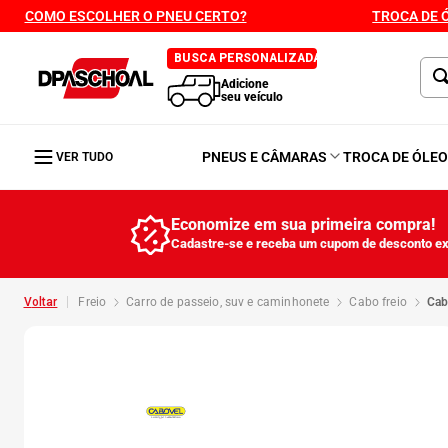
COMO ESCOLHER O PNEU CERTO?
TROCA DE 
BUSCA PERSONALIZADA
Adicione
seu veículo
PNEUS E CÂMARAS
TROCA DE ÓLE
VER TUDO
Economize em sua primeira compra!
Cadastre-se e receba um cupom de desconto ex
freio
carro de passeio, suv e caminhonete
cabo freio
ca