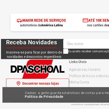
MAIOR REDE DE SERVIÇOS
ATÉ 10X SE
automotivos da
América Latina
nos cartões de
c
Receba Novidades
Eu aceito receber comunicaçõ
Inscreva-se para ficar por dentro de
novidades e descontos imperdíveis
Links Úteis
Agende seu Horário
Política de troca e devol
Minha Conta
Encontrar nossas lojas
Meus Pedidos
Cookies: a gente guarda estatísticas de visitas para 
Política de Privacidade
Política de Privacidade
Preços e condições de pagamento exclusivos para compras via internet, pode
produtos apresentem divergên