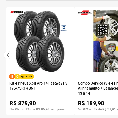
E
C
71dB
Kit 4 Pneus Xbri Aro 14 Fastway F3
Combo Serviço (3 e 4 P
175/75R14 86T
Alinhamento + Balance
13 a 14
R$
879,90
R$
189,90
No
PIX
ou
12
x
de
R$
86
,
26
sem juros
No
PIX
ou
7
x
de
R$
31
,
91
s