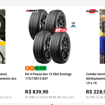
E
E
68dB
neus)
Kit 4 Pneus Aro 13 Xbri Ecology
Combo Serviç
amento Aro
175/75R13 84T
Alinhamento
15 a 16
R$
839,90
R$
228,
em juros
No
PIX
ou
12
x
de
R$
82
,
34
sem juros
No
PIX
ou
8
x