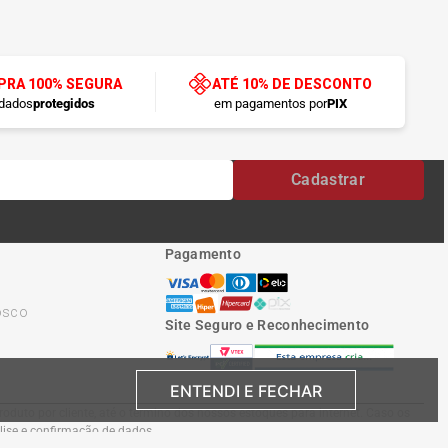
RA 100% SEGURA
ATÉ 10% DE DESCONTO
dados
protegidos
em pagamentos por
PIX
Cadastrar
Pagamento
osco
Site Seguro e Reconhecimento
ENTENDI E FECHAR
oduto por cliente, até o término dos nossos estoques para internet. Caso os
álise e confirmação de dados.