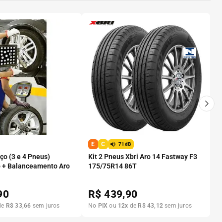
E
C
71dB
o (3 e 4 Pneus)
Kit 2 Pneus Xbri Aro 14 Fastway F3
 + Balanceamento Aro
175/75R14 86T
90
R$
439,90
de
R$
33
,
66
sem juros
No
PIX
ou
12
x
de
R$
43
,
12
sem juros