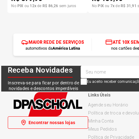
No
PIX
ou
12
x
de
R$
86
,
26
sem juros
No
PIX
ou
7
x
de
R$
31
,
91
s
MAIOR REDE DE SERVIÇOS
ATÉ 10X SE
automotivos da
América Latina
nos cartões de
c
Receba Novidades
Eu aceito receber comunicaçõ
Inscreva-se para ficar por dentro de
novidades e descontos imperdíveis
Links Úteis
Agende seu Horário
Política de troca e devol
Minha Conta
Encontrar nossas lojas
Meus Pedidos
Política de Privacidade