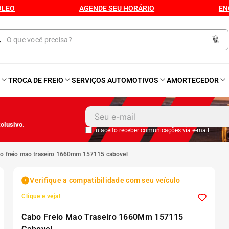
ÓLEO
AGENDE SEU HORÁRIO
EN
O
TROCA DE FREIO
SERVIÇOS AUTOMOTIVOS
AMORTECEDOR
1
º
Kit 4 Pneu
clusivo.
2
º
Bproauto
Eu aceito receber comunicações via e-mail
bo freio mao traseiro 1660mm 157115 cabovel
3
º
Kit Pneu
Verifique a compatibilidade com seu veículo
4
º
175 65r14
Clique e veja!
Cabo Freio Mao Traseiro 1660Mm 157115
5
º
175 70r14