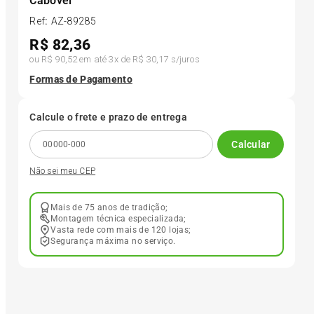
Cabovel
Ref
:
AZ-89285
6
º
Kit 4 Pneu Xbri Aro 13
R$
82,36
ou
R$ 90,52
em até
3
x de
R$ 30,17
s/juros
7
º
185 65r15
Formas de Pagamento
8
º
185 60r15
Calcule o frete e prazo de entrega
Calcular
9
º
205 55r16
Não sei meu CEP
10
º
195 55r15
Mais de 75 anos de tradição;
Montagem técnica especializada;
Vasta rede com mais de 120 lojas;
Segurança máxima no serviço.