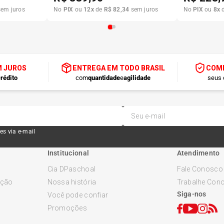
em juros
No
PIX
ou
12
x
de
R$
82
,
34
sem juros
No
PIX
ou
8
x
M JUROS
ENTREGA EM TODO BRASIL
COMP
rédito
com
quantidade
e
agilidade
seus 
es via e-mail
Institucional
Atendimento
Cia DPaschoal
Fale Conosco
ução
Nossa história
Trabalhe Con
Siga-nos
Você pode confiar
Promoções