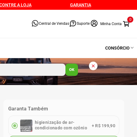
CONTRE A LOJA
GARANTIA
0
Central de Vendas
Suporte
CONSÓRCIO
OK
Garanta Também
higienização de ar-
+
R$ 199,90
condicionado com ozônio