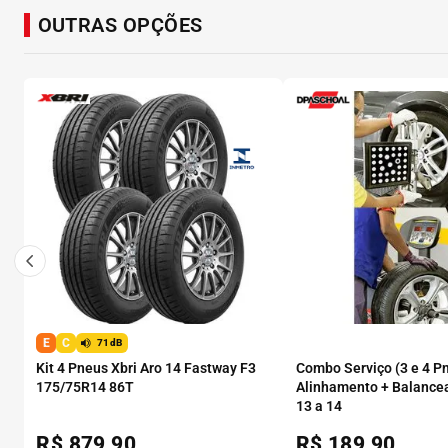
OUTRAS OPÇÕES
E
C
71dB
Kit 4 Pneus Xbri Aro 14 Fastway F3
Combo Serviço (3 e 4 P
175/75R14 86T
Alinhamento + Balance
13 a 14
R$
879,90
R$
189,90