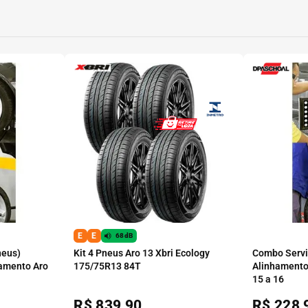
E
E
68dB
neus)
Kit 4 Pneus Aro 13 Xbri Ecology
Combo Serviç
amento Aro
175/75R13 84T
Alinhamento
15 a 16
R$
839,90
R$
228,