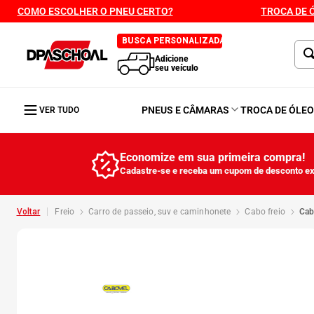
COMO ESCOLHER O PNEU CERTO?
TROCA DE 
BUSCA PERSONALIZADA
Adicione
seu veículo
PNEUS E CÂMARAS
TROCA DE ÓLE
VER TUDO
Economize em sua primeira compra!
Cadastre-se e receba um cupom de desconto ex
freio
carro de passeio, suv e caminhonete
cabo freio
ca