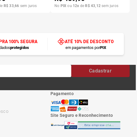
de
R$
33
,
66
sem juros
No
PIX
ou
12
x
de
R$
43
,
12
sem juros
RA 100% SEGURA
ATÉ 10% DE DESCONTO
dados
protegidos
em pagamentos por
PIX
Cadastrar
Pagamento
osco
Site Seguro e Reconhecimento