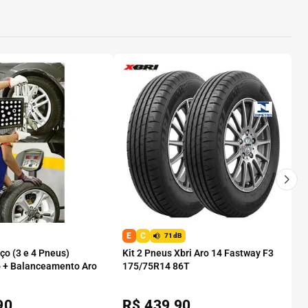
E
C
71dB
o (3 e 4 Pneus)
Kit 2 Pneus Xbri Aro 14 Fastway F3
 + Balanceamento Aro
175/75R14 86T
90
R$
439,90