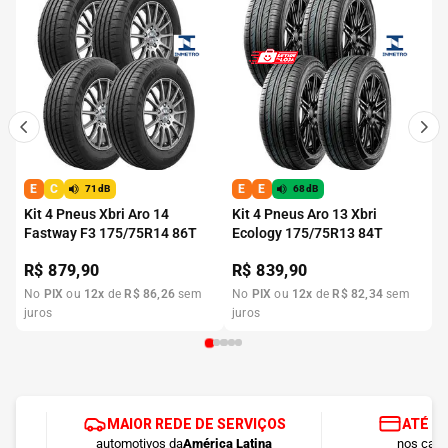
E
C
E
E
71dB
68dB
Kit 4 Pneus Xbri Aro 14
Kit 4 Pneus Aro 13 Xbri
Fastway F3 175/75R14 86T
Ecology 175/75R13 84T
R$
879,90
R$
839,90
No
PIX
ou
12
x
de
R$
86
,
26
sem
No
PIX
ou
12
x
de
R$
82
,
34
sem
juros
juros
MAIOR REDE DE SERVIÇOS
ATÉ 1
automotivos da
América Latina
nos cart