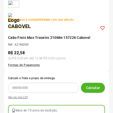
5
º
175 70r14
Verifique a compatibilidade com seu veículo
6
º
185 65r15
Clique e veja!
7
º
Cabo Freio Mao Traseiro 210Mm 157226 Cabovel
185 60r15
Ref
:
AZ-96039
R$
22,58
8
º
205 55r16
ou
R$ 0,00
em até
1
x de
R$ 0,00
s/juros
Formas de Pagamento
9
º
Pneu
Calcule o frete e prazo de entrega
10
º
175 65 14
Calcular
Não sei meu CEP
Mais de 75 anos de tradição;