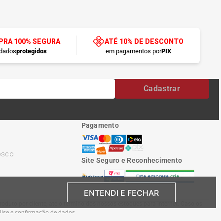
RA 100% SEGURA
ATÉ 10% DE DESCONTO
dados
protegidos
em pagamentos por
PIX
Cadastrar
Pagamento
osco
Site Seguro e Reconhecimento
ENTENDI E FECHAR
oduto por cliente, até o término dos nossos estoques para internet. Caso os
álise e confirmação de dados.