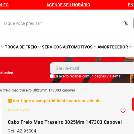
ÓLEO
AGENDE SEU HORÁRIO
EN
O
TROCA DE FREIO
SERVIÇOS AUTOMOTIVOS
AMORTECEDOR
1
º
Kit 4 Pneu
clusivo.
2
º
Kit Pneu
Eu aceito receber comunicações via e-mail
bo freio mao traseiro 3025mm 147303 cabovel
3
º
Bproauto
Verifique a compatibilidade com seu veículo
Clique e veja!
4
º
Kit 4 Pneu Xbri Aro 13
Cabo Freio Mao Traseiro 3025Mm 147303 Cabovel
5
º
175 70r14
Ref
:
AZ-96004