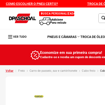
COMO ESCOLHER O PNEU CERTO?
TROCA DE 
BUSCA PERSONALIZADA
Adicione
seu veículo
PNEUS E CÂMARAS
TROCA DE ÓLE
VER TUDO
Economize em sua primeira compra!
Cadastre-se e receba um cupom de desconto ex
freio
carro de passeio, suv e caminhonete
cabo freio
ca