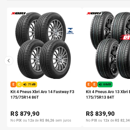
E
C
E
E
71dB
68dB
Kit 4 Pneus Xbri Aro 14 Fastway F3
Kit 4 Pneus Aro 13 Xbri
175/75R14 86T
175/75R13 84T
R$
879,90
R$
839,90
No
PIX
ou
12
x
de
R$
86
,
26
sem juros
No
PIX
ou
12
x
de
R$
82
,
34