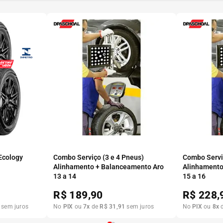
 Ecology
Combo Serviço (3 e 4 Pneus)
Combo Serviç
Alinhamento + Balanceamento Aro
Alinhamento
13 a 14
15 a 16
R$
189,90
R$
228,
sem juros
No
PIX
ou
7
x
de
R$
31
,
91
sem juros
No
PIX
ou
8
x