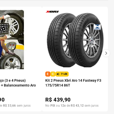
E
C
71dB
o (3 e 4 Pneus)
Kit 2 Pneus Xbri Aro 14 Fastway F3
 + Balanceamento Aro
175/75R14 86T
90
R$
439,90
de
R$
33
,
66
sem juros
No
PIX
ou
12
x
de
R$
43
,
12
sem juros