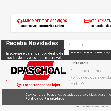
MAIOR REDE DE SERVIÇOS
ATÉ 10X SE
automotivos da
América Latina
nos cartões de
c
Receba Novidades
Eu aceito receber comunicaçõ
Inscreva-se para ficar por dentro de
novidades e descontos imperdíveis
Links Úteis
Agende seu Horário
Política de troca e devol
Minha Conta
Encontrar nossas lojas
Meus Pedidos
Cookies: a gente guarda estatísticas de visitas para 
Política de Privacidade
Política de Privacidade
Preços e condições de pagamento exclusivos para compras via internet, pode
produtos apresentem divergên