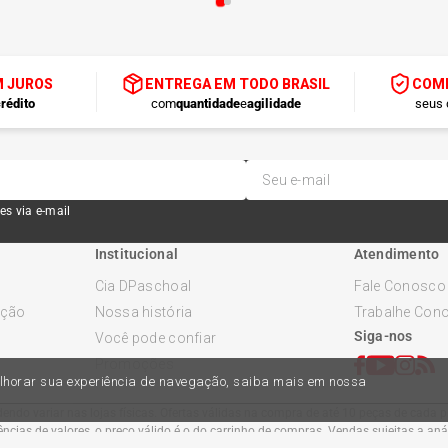
M JUROS
ENTREGA EM TODO BRASIL
COMP
rédito
com
quantidade
e
agilidade
seus 
es via e-mail
Institucional
Atendimento
Cia DPaschoal
Fale Conosco
ução
Nossa história
Trabalhe Con
Siga-nos
Você pode confiar
Promoções
melhorar sua experiência de navegação, saiba mais em nossa
ndo variar nas lojas físicas. Ofertas válidas na compra de até 10 peças de cada pr
cias de valores, o preço válido é o do carrinho de compras. Vendas sujeitas a an