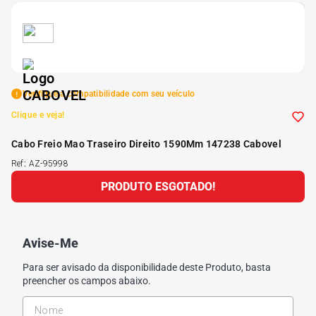
5
º
185 60r15
6
º
205 55r16
Verifique a compatibilidade com seu veículo
7
º
Pneu
Clique e veja!
Cabo Freio Mao Traseiro Direito 1590Mm 147238 Cabovel
8
º
195 55r15
Ref
:
AZ-95998
PRODUTO ESGOTADO!
9
º
175 65 14
10
º
175 70r13
Avise-Me
Para ser avisado da disponibilidade deste Produto, basta
preencher os campos abaixo.