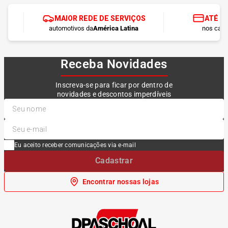
MAIOR REDE DE SERVIÇOS
ATÉ 1
automotivos da
América Latina
nos cart
Receba Novidades
Inscreva-se para ficar por dentro de
novidades e descontos imperdíveis
Eu aceito receber comunicações via e-mail
Cadastrar
Encontrar nossas lojas