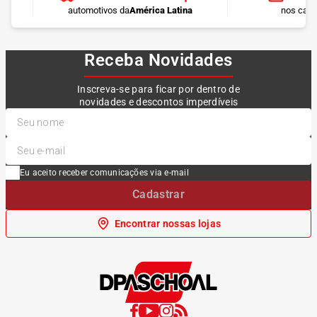
automotivos da
América Latina
nos cart
Receba Novidades
Inscreva-se para ficar por dentro de
novidades e descontos imperdíveis
Eu aceito receber comunicações via e-mail
Cadastrar
Encontrar nossas lojas