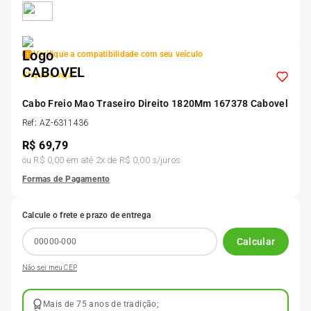
5
º
Kit 4 Pneu Xbri Aro 13
Verifique a compatibilidade com seu veículo
6
º
175 70r14
Clique e veja!
7
º
Cabo Freio Mao Traseiro Direito 1820Mm 167378 Cabovel
185 65r15
Ref
:
AZ-6311436
R$
69,79
8
º
185 60r15
ou
R$ 0,00
em até
2
x de
R$ 0,00
s/juros
Formas de Pagamento
9
º
195 55r15
Calcule o frete e prazo de entrega
10
º
Pneu
Calcular
Não sei meu CEP
Mais de 75 anos de tradição;