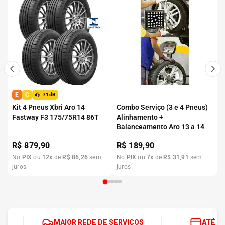
E
C
71dB
Kit 4 Pneus Xbri Aro 14
Combo Serviço (3 e 4 Pneus)
Fastway F3 175/75R14 86T
Alinhamento +
Balanceamento Aro 13 a 14
R$
879,90
R$
189,90
No
PIX
ou
12
x
de
R$
86
,
26
sem
No
PIX
ou
7
x
de
R$
31
,
91
sem
juros
juros
MAIOR REDE DE SERVIÇOS
ATÉ 1