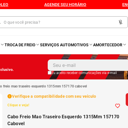
ÓLEO
AGENDE SEU HORÁRIO
EN
O
TROCA DE FREIO
SERVIÇOS AUTOMOTIVOS
AMORTECEDOR
1
º
Kit 4 Pneu
clusivo.
2
º
Kit Pneu
Eu aceito receber comunicações via e-mail
bo freio mao traseiro esquerdo 1315mm 157170 cabovel
3
º
Bproauto
Verifique a compatibilidade com seu veículo
Clique e veja!
4
º
175 65r14
Cabo Freio Mao Traseiro Esquerdo 1315Mm 157170
5
º
Kit 4 Pneu Xbri Aro 13
Cabovel