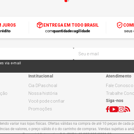
M JUROS
ENTREGA EM TODO BRASIL
COMP
rédito
com
quantidade
e
agilidade
seus 
es via e-mail
Institucional
Atendimento
Cia DPaschoal
Fale Conosco
ução
Nossa história
Trabalhe Con
Siga-nos
Você pode confiar
Promoções
ndo variar nas lojas físicas. Ofertas válidas na compra de até 10 peças de cada pr
cias de valores, o preço válido é o do carrinho de compras. Vendas sujeitas a an