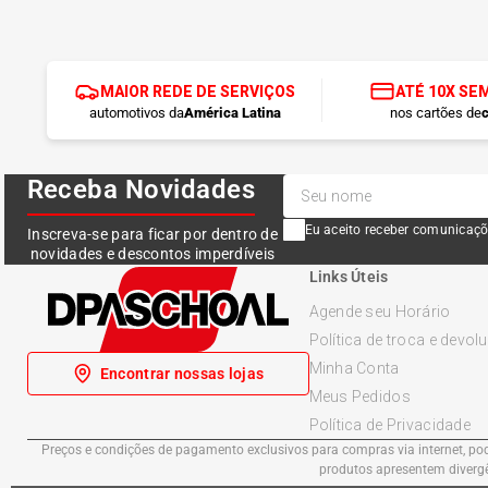
MAIOR REDE DE SERVIÇOS
ATÉ 10X SE
automotivos da
América Latina
nos cartões de
c
Receba Novidades
Eu aceito receber comunicaçõ
Inscreva-se para ficar por dentro de
novidades e descontos imperdíveis
Links Úteis
Agende seu Horário
Política de troca e devol
Minha Conta
Encontrar nossas lojas
Meus Pedidos
Política de Privacidade
Preços e condições de pagamento exclusivos para compras via internet, pode
produtos apresentem divergên