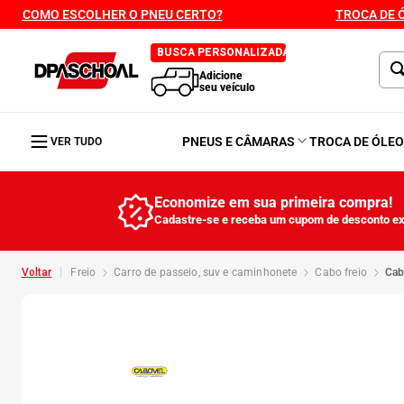
COMO ESCOLHER O PNEU CERTO?
TROCA DE 
BUSCA PERSONALIZADA
Adicione
seu veículo
PNEUS E CÂMARAS
TROCA DE ÓLE
VER TUDO
Economize em sua primeira compra!
Cadastre-se e receba um cupom de desconto ex
freio
carro de passeio, suv e caminhonete
cabo freio
ca