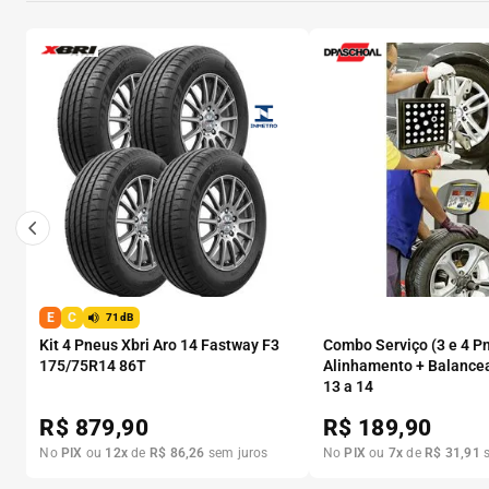
E
C
71dB
Kit 4 Pneus Xbri Aro 14 Fastway F3
Combo Serviço (3 e 4 P
175/75R14 86T
Alinhamento + Balance
13 a 14
R$
879,90
R$
189,90
No
PIX
ou
12
x
de
R$
86
,
26
sem juros
No
PIX
ou
7
x
de
R$
31
,
91
s