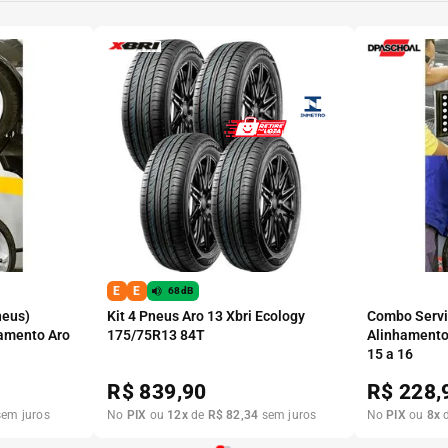
E
E
68dB
neus)
Kit 4 Pneus Aro 13 Xbri Ecology
Combo Serviç
amento Aro
175/75R13 84T
Alinhamento
15 a 16
R$
839,90
R$
228,
em juros
No
PIX
ou
12
x
de
R$
82
,
34
sem juros
No
PIX
ou
8
x