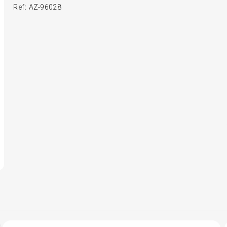
Ref
:
AZ-96028
6
º
175 70r14
7
º
185 65r15
8
º
185 60r15
9
º
195 55r15
10
º
Pneu