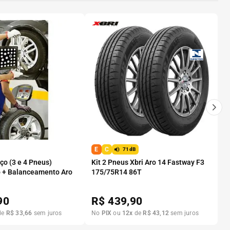
E
C
71dB
o (3 e 4 Pneus)
Kit 2 Pneus Xbri Aro 14 Fastway F3
 + Balanceamento Aro
175/75R14 86T
90
R$
439,90
de
R$
33
,
66
sem juros
No
PIX
ou
12
x
de
R$
43
,
12
sem juros