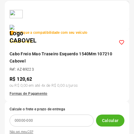
5
º
Kit 4 Pneu Xbri Aro 13
6
º
175 70r14
Verifique a compatibilidade com seu veículo
Clique e veja!
7
º
185 65r15
Cabo Freio Mao Traseiro Esquerdo 1540Mm 107210
Cabovel
8
º
185 60r15
Ref
:
AZ-89223
R$
120,62
9
º
195 55r15
ou
R$ 0,00
em até
4
x de
R$ 0,00
s/juros
Formas de Pagamento
10
º
Pneu
Calcule o frete e prazo de entrega
Calcular
Não sei meu CEP