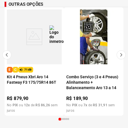
OUTRAS OPÇÕES
E
C
71dB
Kit 4 Pneus Xbri Aro 14
Combo Serviço (3 e 4 Pneus)
Fastway F3 175/75R14 86T
Alinhamento +
Balanceamento Aro 13 a 14
R$
879,90
R$
189,90
No
PIX
ou
12
x
de
R$
86
,
26
sem
No
PIX
ou
7
x
de
R$
31
,
91
sem
juros
juros