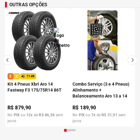
OUTRAS OPÇÕES
E
C
71dB
Kit 4 Pneus Xbri Aro 14
Combo Serviço (3 e 4 Pneus)
Fastway F3 175/75R14 86T
Alinhamento +
Balanceamento Aro 13 a 14
R$
879,90
R$
189,90
No
PIX
ou
12
x
de
R$
86
,
26
sem
No
PIX
ou
7
x
de
R$
31
,
91
sem
juros
juros