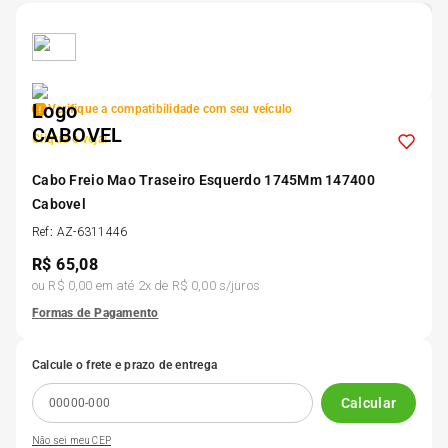
5
º
185 60r15
6
º
205 55r16
Verifique a compatibilidade com seu veículo
Clique e veja!
7
º
Pneu
Cabo Freio Mao Traseiro Esquerdo 1745Mm 147400
Cabovel
8
º
195 55r15
Ref
:
AZ-6311446
R$
65,08
9
º
175 65 14
ou
R$ 0,00
em até
2
x de
R$ 0,00
s/juros
Formas de Pagamento
10
º
175 70r13
Calcule o frete e prazo de entrega
Calcular
Não sei meu CEP