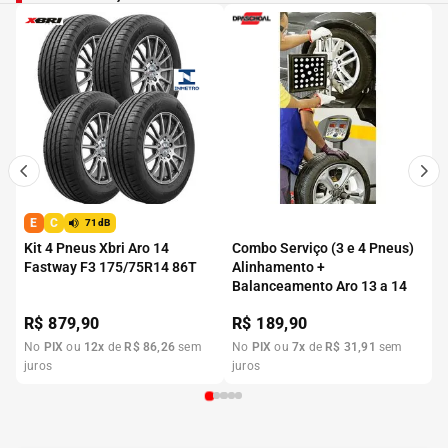
E
C
71dB
Kit 4 Pneus Xbri Aro 14
Combo Serviço (3 e 4 Pneus)
Fastway F3 175/75R14 86T
Alinhamento +
Balanceamento Aro 13 a 14
R$
879,90
R$
189,90
No
PIX
ou
12
x
de
R$
86
,
26
sem
No
PIX
ou
7
x
de
R$
31
,
91
sem
juros
juros