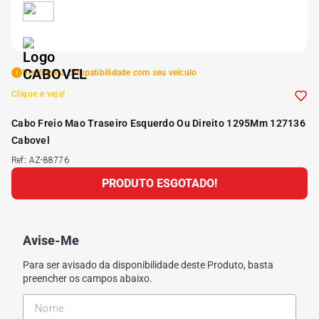
5
º
Kit 4 Pneu Xbri Aro 13
6
º
175 70r14
Verifique a compatibilidade com seu veículo
Clique e veja!
7
º
185 65r15
Cabo Freio Mao Traseiro Esquerdo Ou Direito 1295Mm 127136
Cabovel
8
º
185 60r15
Ref
:
AZ-88776
PRODUTO ESGOTADO!
9
º
205 55r16
10
º
Pneu
Avise-Me
Para ser avisado da disponibilidade deste Produto, basta
preencher os campos abaixo.