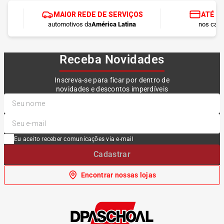
MAIOR REDE DE SERVIÇOS
ATÉ 1
automotivos da
América Latina
nos cart
Receba Novidades
Inscreva-se para ficar por dentro de
novidades e descontos imperdíveis
Eu aceito receber comunicações via e-mail
Cadastrar
Encontrar nossas lojas