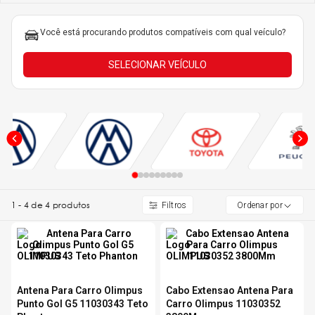
5
º
Kit 4 Pneu Xbri Aro 13
Você está procurando produtos compatíveis com qual veículo?
6
º
175 70r14
SELECIONAR VEÍCULO
7
º
185 65r15
8
º
185 60r15
9
º
205 55r16
1
-
4
de
4
produtos
Ordenar por
10
º
Pneu
Antena Para Carro Olimpus
Cabo Extensao Antena Para
Punto Gol G5 11030343 Teto
Carro Olimpus 11030352