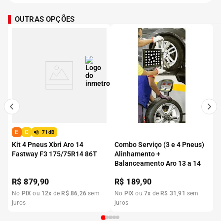
OUTRAS OPÇÕES
E
C
71dB
Kit 4 Pneus Xbri Aro 14
Combo Serviço (3 e 4 Pneus)
Fastway F3 175/75R14 86T
Alinhamento +
Balanceamento Aro 13 a 14
R$
879,90
R$
189,90
No
PIX
ou
12
x
de
R$
86
,
26
sem
No
PIX
ou
7
x
de
R$
31
,
91
sem
juros
juros