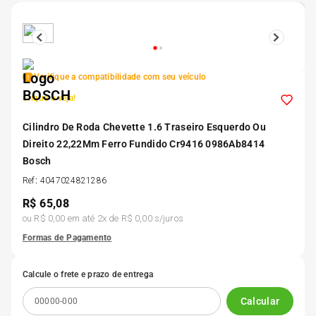
5
º
Kit 4 Pneu Xbri Aro 13
6
º
175 70r14
Verifique a compatibilidade com seu veículo
Clique e veja!
7
º
185 65r15
Cilindro De Roda Chevette 1.6 Traseiro Esquerdo Ou
Direito 22,22Mm Ferro Fundido Cr9416 0986Ab8414
8
º
185 60r15
Bosch
Ref
:
4047024821286
9
º
195 55r15
R$
65,08
ou
R$ 0,00
em até
2
x de
R$ 0,00
s/juros
10
º
Pneu
Formas de Pagamento
Calcule o frete e prazo de entrega
Calcular