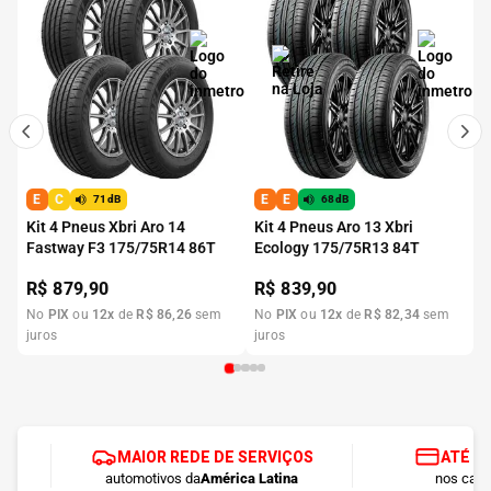
E
C
E
E
71dB
68dB
Kit 4 Pneus Xbri Aro 14
Kit 4 Pneus Aro 13 Xbri
Fastway F3 175/75R14 86T
Ecology 175/75R13 84T
R$
879,90
R$
839,90
No
PIX
ou
12
x
de
R$
86
,
26
sem
No
PIX
ou
12
x
de
R$
82
,
34
sem
juros
juros
MAIOR REDE DE SERVIÇOS
ATÉ 1
automotivos da
América Latina
nos cart