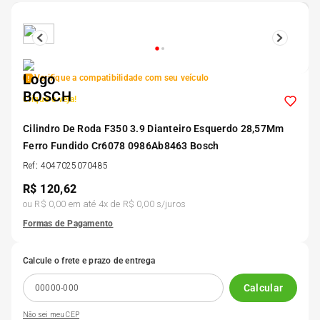
5
º
175 70r14
6
º
185 65r15
Verifique a compatibilidade com seu veículo
Clique e veja!
7
º
185 60r15
Cilindro De Roda F350 3.9 Dianteiro Esquerdo 28,57Mm
Ferro Fundido Cr6078 0986Ab8463 Bosch
8
º
205 55r16
Ref
:
4047025070485
R$
120,62
9
º
Pneu
ou
R$ 0,00
em até
4
x de
R$ 0,00
s/juros
Formas de Pagamento
10
º
175 65 14
Calcule o frete e prazo de entrega
Calcular
Não sei meu CEP