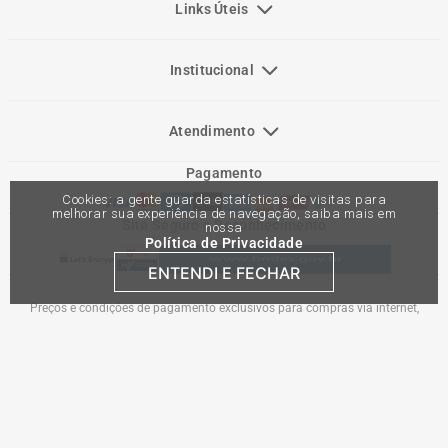
Links Úteis
Institucional
Atendimento
Pagamento
Cookies: a gente guarda estatísticas de visitas para
melhorar sua experiência de navegação, saiba mais em
Site Seguro e Reconhecimento
nossa
Política de Privacidade
ENTENDI E FECHAR
Preços e condições de pagamento exclusivos para compras via internet,
podendo variar nas lojas físicas. Ofertas válidas na compra de até 10 peças de
cada produto por cliente, até o término dos nossos estoques para internet. Caso
os produtos apresentem divergências de valores, o preço válido é o do carrinho
de compras. Vendas sujeitas a análise e confirmação de dados.
Comercial Automotiva S.A. CNPJ: 45.987.005/0001-98
Av Anton Von Zuben 2155, CEP 13.051-900, Campinas-SP​