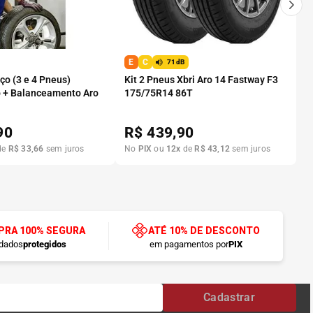
E
C
71dB
o (3 e 4 Pneus)
Kit 2 Pneus Xbri Aro 14 Fastway F3
 + Balanceamento Aro
175/75R14 86T
90
R$
439,90
de
R$
33
,
66
sem juros
No
PIX
ou
12
x
de
R$
43
,
12
sem juros
RA 100% SEGURA
ATÉ 10% DE DESCONTO
dados
protegidos
em pagamentos por
PIX
Cadastrar