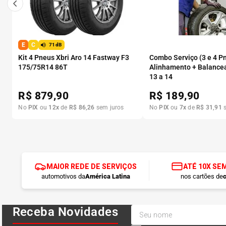
E
C
71dB
Kit 4 Pneus Xbri Aro 14 Fastway F3
Combo Serviço (3 e 4 P
175/75R14 86T
Alinhamento + Balance
13 a 14
R$
879,90
R$
189,90
No
PIX
ou
12
x
de
R$
86
,
26
sem juros
No
PIX
ou
7
x
de
R$
31
,
91
s
MAIOR REDE DE SERVIÇOS
ATÉ 10X SE
automotivos da
América Latina
nos cartões de
c
Receba Novidades