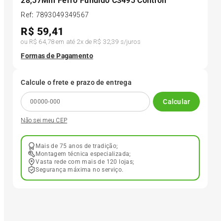
28,57Mm Ferro Fundido C3495 Controil
Ref
:
7893049349567
6
º
205 55r16
R$
59,41
ou
R$ 64,78
em até
2
x de
R$ 32,39
s/juros
7
º
Pneu
Formas de Pagamento
8
º
195 55r15
Calcule o frete e prazo de entrega
Calcular
9
º
175 65 14
Não sei meu CEP
10
º
175 70r13
Mais de 75 anos de tradição;
Montagem técnica especializada;
Vasta rede com mais de 120 lojas;
Segurança máxima no serviço.