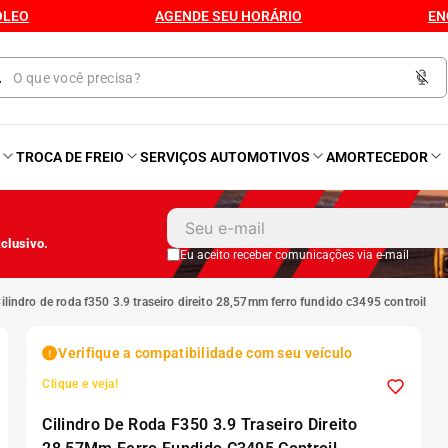
ÓLEO
AGENDE SEU HORÁRIO
EN
O
TROCA DE FREIO
SERVIÇOS AUTOMOTIVOS
AMORTECEDOR
1
º
Kit 4 Pneu
clusivo.
2
º
Bproauto
Eu aceito receber comunicações via e-mail
cilindro de roda f350 3.9 traseiro direito 28,57mm ferro fundido c3495 controil
3
º
Kit 4 Pneu Xbri Aro 13
Verifique a compatibilidade com seu veículo
4
º
175 70r14
Clique e veja!
Cilindro De Roda F350 3.9 Traseiro Direito
5
º
185 60r15