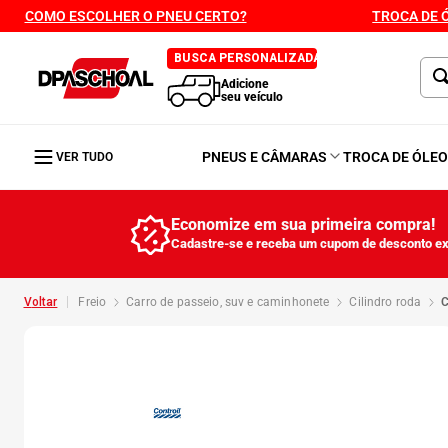
COMO ESCOLHER O PNEU CERTO?
TROCA DE 
BUSCA PERSONALIZADA
Adicione
seu veículo
PNEUS E CÂMARAS
TROCA DE ÓLE
VER TUDO
Economize em sua primeira compra!
Cadastre-se e receba um cupom de desconto ex
freio
carro de passeio, suv e caminhonete
cilindro roda