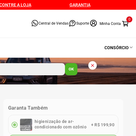
CONTRE A LOJA
GARANTIA
0
Central de Vendas
Suporte
CONSÓRCIO
OK
Garanta Também
higienização de ar-
+
R$ 199,90
condicionado com ozônio