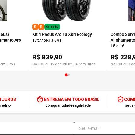
E
E
68dB
neus)
Kit 4 Pneus Aro 13 Xbri Ecology
Combo Serviç
amento Aro
175/75R13 84T
Alinhamento
15 a 16
R$
839,90
R$
228,
em juros
No
PIX
ou
12
x
de
R$
82
,
34
sem juros
No
PIX
ou
8
x
M JUROS
ENTREGA EM TODO BRASIL
COMP
rédito
com
quantidade
e
agilidade
seus 