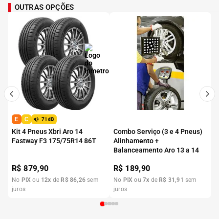
OUTRAS OPÇÕES
E
C
71dB
Kit 4 Pneus Xbri Aro 14
Combo Serviço (3 e 4 Pneus)
Fastway F3 175/75R14 86T
Alinhamento +
Balanceamento Aro 13 a 14
R$
879,90
R$
189,90
No
PIX
ou
12
x
de
R$
86
,
26
sem
No
PIX
ou
7
x
de
R$
31
,
91
sem
juros
juros