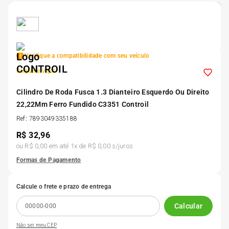
5
º
175 70r14
6
º
185 65r15
Verifique a compatibilidade com seu veículo
Clique e veja!
7
º
185 60r15
Cilindro De Roda Fusca 1.3 Dianteiro Esquerdo Ou Direito
22,22Mm Ferro Fundido C3351 Controil
8
º
205 55r16
Ref
:
7893049335188
R$
32,96
9
º
Pneu
ou
R$ 0,00
em até
1
x de
R$ 0,00
s/juros
Formas de Pagamento
10
º
175 65 14
Calcule o frete e prazo de entrega
Calcular
Não sei meu CEP