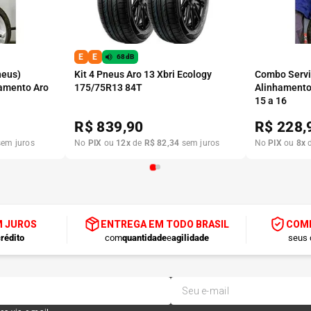
E
E
68dB
neus)
Kit 4 Pneus Aro 13 Xbri Ecology
Combo Serviç
amento Aro
175/75R13 84T
Alinhamento
15 a 16
R$
839,90
R$
228,
em juros
No
PIX
ou
12
x
de
R$
82
,
34
sem juros
No
PIX
ou
8
x
M JUROS
ENTREGA EM TODO BRASIL
COMP
rédito
com
quantidade
e
agilidade
seus 