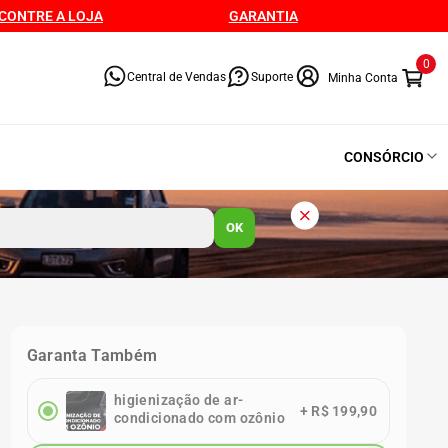
CONTRE A LOJA
GARANTIA
0
Central de Vendas
Suporte
CONSÓRCIO
OK
Garanta Também
higienização de ar-
+
R$ 199,90
condicionado com ozônio