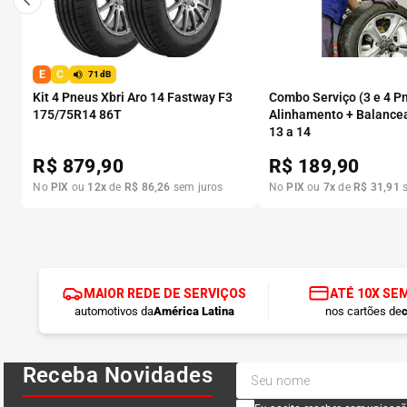
E
C
71dB
Kit 4 Pneus Xbri Aro 14 Fastway F3
Combo Serviço (3 e 4 P
175/75R14 86T
Alinhamento + Balance
13 a 14
R$
879,90
R$
189,90
No
PIX
ou
12
x
de
R$
86
,
26
sem juros
No
PIX
ou
7
x
de
R$
31
,
91
s
MAIOR REDE DE SERVIÇOS
ATÉ 10X SE
automotivos da
América Latina
nos cartões de
c
Receba Novidades