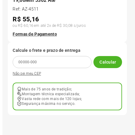
19,00Mm 5302 Ate
Ref
:
AZ-4511
6
º
175 70r14
R$
55,16
ou
R$ 60,16
em até
2
x de
R$ 30,08
s/juros
7
º
185 65r15
Formas de Pagamento
8
º
185 60r15
Calcule o frete e prazo de entrega
Calcular
9
º
195 55r15
Não sei meu CEP
10
º
Pneu
Mais de 75 anos de tradição;
Montagem técnica especializada;
Vasta rede com mais de 120 lojas;
Segurança máxima no serviço.