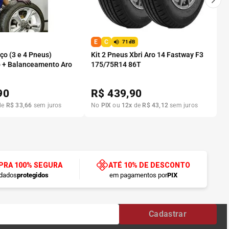
E
C
71dB
o (3 e 4 Pneus)
Kit 2 Pneus Xbri Aro 14 Fastway F3
 + Balanceamento Aro
175/75R14 86T
90
R$
439,90
de
R$
33
,
66
sem juros
No
PIX
ou
12
x
de
R$
43
,
12
sem juros
RA 100% SEGURA
ATÉ 10% DE DESCONTO
dados
protegidos
em pagamentos por
PIX
Cadastrar