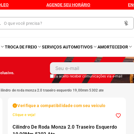
ÓLEO
AGENDE SEU HORÁRIO
EN
O
TROCA DE FREIO
SERVIÇOS AUTOMOTIVOS
AMORTECEDOR
1
º
Kit 4 Pneu
clusivo.
2
º
Kit Pneu
Eu aceito receber comunicações via e-mail
cilindro de roda monza 2.0 traseiro esquerdo 19,00mm 5302 ate
3
º
Bproauto
Verifique a compatibilidade com seu veículo
4
º
175 65r14
Clique e veja!
Cilindro De Roda Monza 2.0 Traseiro Esquerdo
5
º
Kit 4 Pneu Xbri Aro 13