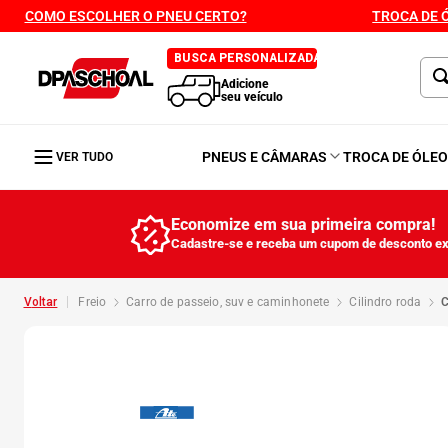
COMO ESCOLHER O PNEU CERTO?
TROCA DE 
BUSCA PERSONALIZADA
Adicione
seu veículo
PNEUS E CÂMARAS
TROCA DE ÓLE
VER TUDO
Economize em sua primeira compra!
Cadastre-se e receba um cupom de desconto ex
freio
carro de passeio, suv e caminhonete
cilindro roda