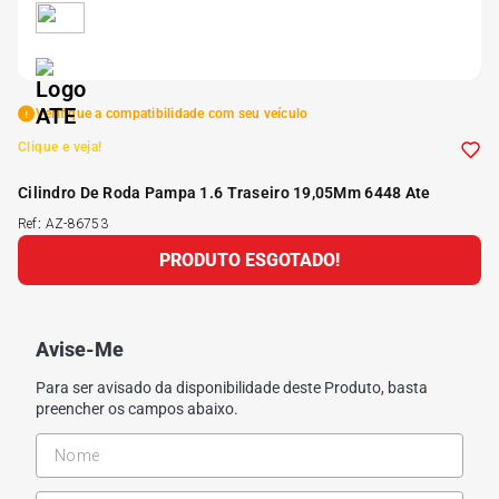
5
º
Kit 4 Pneu Xbri Aro 13
6
º
175 70r14
Verifique a compatibilidade com seu veículo
Clique e veja!
7
º
185 65r15
Cilindro De Roda Pampa 1.6 Traseiro 19,05Mm 6448 Ate
Ref
:
AZ-86753
8
º
185 60r15
PRODUTO ESGOTADO!
9
º
195 55r15
Avise-Me
10
º
Pneu
Para ser avisado da disponibilidade deste Produto, basta
preencher os campos abaixo.