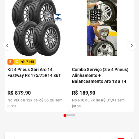
E
C
71dB
Kit 4 Pneus Xbri Aro 14
Combo Serviço (3 e 4 Pneus)
Fastway F3 175/75R14 86T
Alinhamento +
Balanceamento Aro 13 a 14
R$
879,90
R$
189,90
No
PIX
ou
12
x
de
R$
86
,
26
sem
No
PIX
ou
7
x
de
R$
31
,
91
sem
juros
juros