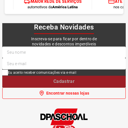
MAIOR REDE DE SERVIÇOS
ATÉ 1
automotivos da
América Latina
nos cart
Receba Novidades
Inscreva-se para ficar por dentro de
novidades e descontos imperdíveis
Eu aceito receber comunicações via e-mail
Cadastrar
Encontrar nossas lojas