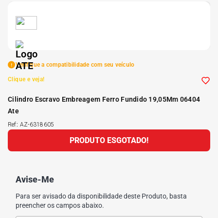
5
º
185 60r15
6
º
205 55r16
Verifique a compatibilidade com seu veículo
7
º
Pneu
Clique e veja!
Cilindro Escravo Embreagem Ferro Fundido 19,05Mm 06404
8
º
195 55r15
Ate
Ref
:
AZ-6318605
9
º
175 65 14
PRODUTO ESGOTADO!
10
º
175 70r13
Avise-Me
Para ser avisado da disponibilidade deste Produto, basta
preencher os campos abaixo.