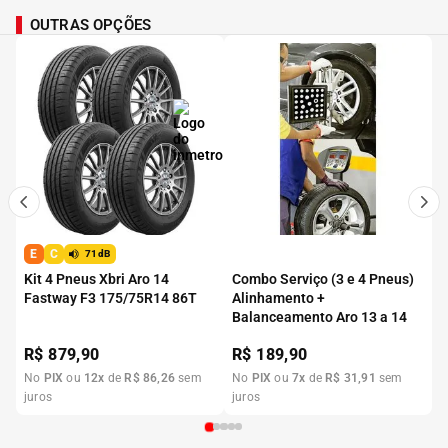
OUTRAS OPÇÕES
E
C
71dB
Kit 4 Pneus Xbri Aro 14
Combo Serviço (3 e 4 Pneus)
Fastway F3 175/75R14 86T
Alinhamento +
Balanceamento Aro 13 a 14
R$
879,90
R$
189,90
No
PIX
ou
12
x
de
R$
86
,
26
sem
No
PIX
ou
7
x
de
R$
31
,
91
sem
juros
juros