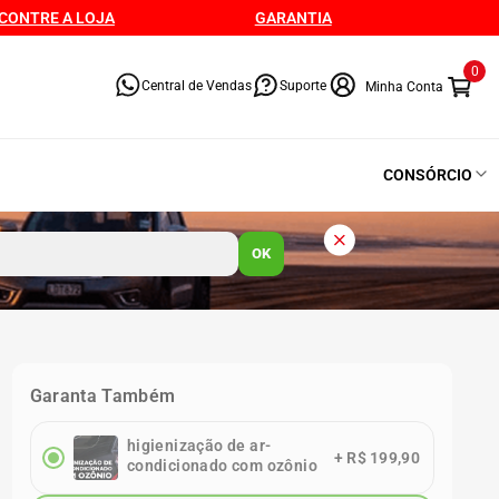
CONTRE A LOJA
GARANTIA
0
Central de Vendas
Suporte
CONSÓRCIO
OK
Garanta Também
higienização de ar-
+
R$ 199,90
condicionado com ozônio