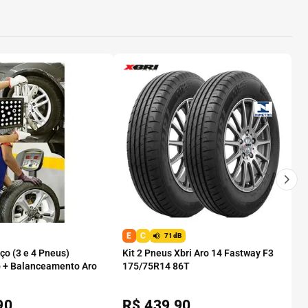
E
C
71dB
o (3 e 4 Pneus)
Kit 2 Pneus Xbri Aro 14 Fastway F3
 + Balanceamento Aro
175/75R14 86T
90
R$
439,90