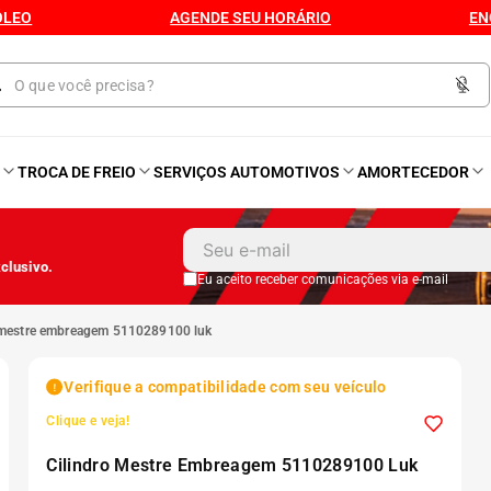
ÓLEO
AGENDE SEU HORÁRIO
EN
O
TROCA DE FREIO
SERVIÇOS AUTOMOTIVOS
AMORTECEDOR
1
º
Kit 4 Pneu
clusivo.
2
º
Kit Pneu
Eu aceito receber comunicações via e-mail
o mestre embreagem 5110289100 luk
3
º
Bproauto
Verifique a compatibilidade com seu veículo
4
º
175 65r14
Clique e veja!
Cilindro Mestre Embreagem 5110289100 Luk
5
º
Kit 4 Pneu Xbri Aro 13