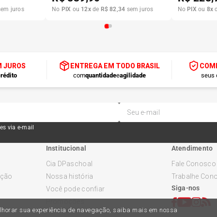
em juros
No
PIX
ou
12
x
de
R$
82
,
34
sem juros
No
PIX
ou
8
x
M JUROS
ENTREGA EM TODO BRASIL
COMP
rédito
com
quantidade
e
agilidade
seus 
es via e-mail
Institucional
Atendimento
Cia DPaschoal
Fale Conosco
ução
Nossa história
Trabalhe Con
Siga-nos
Você pode confiar
Promoções
melhorar sua experiência de navegação, saiba mais em nossa