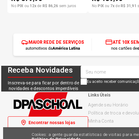
No
PIX
ou
12
x
de
R$
86
,
26
sem juros
No
PIX
ou
7
x
de
R$
31
,
91
s
MAIOR REDE DE SERVIÇOS
ATÉ 10X SE
automotivos da
América Latina
nos cartões de
c
Receba Novidades
Eu aceito receber comunicaçõ
Inscreva-se para ficar por dentro de
novidades e descontos imperdíveis
Links Úteis
Agende seu Horário
Política de troca e devol
Minha Conta
Encontrar nossas lojas
Meus Pedidos
Cookies: a gente guarda estatísticas de visitas para 
Política de Privacidade