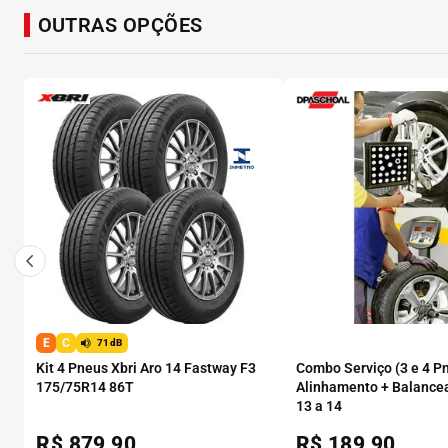
OUTRAS OPÇÕES
E
C
71dB
Kit 4 Pneus Xbri Aro 14 Fastway F3
Combo Serviço (3 e 4 P
175/75R14 86T
Alinhamento + Balance
13 a 14
R$
879,90
R$
189,90