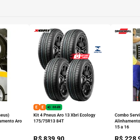
E
E
68dB
neus)
Kit 4 Pneus Aro 13 Xbri Ecology
Combo Serviç
amento Aro
175/75R13 84T
Alinhamento
15 a 16
R$
839,90
R$
228,