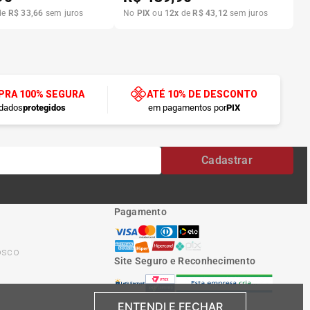
de
R$
33
,
66
sem juros
No
PIX
ou
12
x
de
R$
43
,
12
sem juros
RA 100% SEGURA
ATÉ 10% DE DESCONTO
dados
protegidos
em pagamentos por
PIX
Cadastrar
Pagamento
osco
Site Seguro e Reconhecimento
ENTENDI E FECHAR