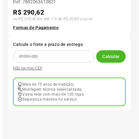
Ref
:
7892063613821
R$
290,62
6
º
175 70r14
ou
R$ 339,40
em até
11
x de
R$ 30,85
s/juros
Formas de Pagamento
7
º
185 65r15
Calcule o frete e prazo de entrega
8
º
185 60r15
Calcular
Não sei meu CEP
9
º
205 55r16
Mais de 75 anos de tradição;
10
º
Pneu
Montagem técnica especializada;
Vasta rede com mais de 120 lojas;
Segurança máxima no serviço.