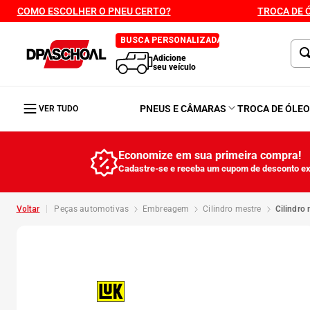
COMO ESCOLHER O PNEU CERTO?
TROCA DE 
BUSCA PERSONALIZADA
Adicione
seu veículo
PNEUS E CÂMARAS
TROCA DE ÓLE
VER TUDO
Economize em sua primeira compra!
Cadastre-se e receba um cupom de desconto ex
peças automotivas
embreagem
cilindro mestre
cilindr