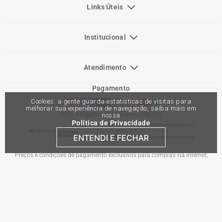
Links Úteis
Institucional
Atendimento
Pagamento
Cookies: a gente guarda estatísticas de visitas para
melhorar sua experiência de navegação, saiba mais em
Site Seguro e Reconhecimento
nossa
Política de Privacidade
ENTENDI E FECHAR
Preços e condições de pagamento exclusivos para compras via internet,
podendo variar nas lojas físicas. Ofertas válidas na compra de até 10 peças de
cada produto por cliente, até o término dos nossos estoques para internet. Caso
os produtos apresentem divergências de valores, o preço válido é o do carrinho
de compras. Vendas sujeitas a análise e confirmação de dados.
Comercial Automotiva S.A. CNPJ: 45.987.005/0001-98
Av Anton Von Zuben 2155, CEP 13.051-900, Campinas-SP​