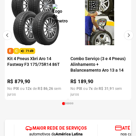
E
C
71dB
Kit 4 Pneus Xbri Aro 14
Combo Serviço (3 e 4 Pneus)
Fastway F3 175/75R14 86T
Alinhamento +
Balanceamento Aro 13 a 14
R$
879,90
R$
189,90
No
PIX
ou
12
x
de
R$
86
,
26
sem
No
PIX
ou
7
x
de
R$
31
,
91
sem
juros
juros
MAIOR REDE DE SERVIÇOS
ATÉ 1
automotivos da
América Latina
nos cart