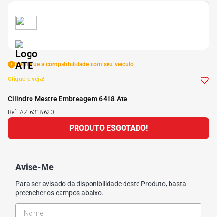
5
º
185 60r15
6
º
205 55r16
Verifique a compatibilidade com seu veículo
7
º
Pneu
Clique e veja!
Cilindro Mestre Embreagem 6418 Ate
8
º
195 55r15
Ref
:
AZ-6318620
PRODUTO ESGOTADO!
9
º
175 65 14
10
º
175 70r13
Avise-Me
Para ser avisado da disponibilidade deste Produto, basta
preencher os campos abaixo.