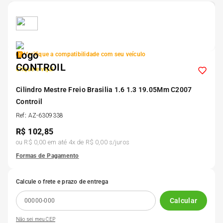
5
º
185 60r15
6
º
205 55r16
Verifique a compatibilidade com seu veículo
Clique e veja!
7
º
Pneu
Cilindro Mestre Freio Brasilia 1.6 1.3 19.05Mm C2007
Controil
8
º
195 55r15
Ref
:
AZ-6309338
R$
102,85
9
º
175 65 14
ou
R$ 0,00
em até
4
x de
R$ 0,00
s/juros
Formas de Pagamento
10
º
175 70r13
Calcule o frete e prazo de entrega
Calcular
Não sei meu CEP