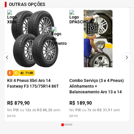
OUTRAS OPÇÕES
E
C
71dB
Kit 4 Pneus Xbri Aro 14
Combo Serviço (3 e 4 Pneus)
Fastway F3 175/75R14 86T
Alinhamento +
Balanceamento Aro 13 a 14
R$
879,90
R$
189,90
No
PIX
ou
12
x
de
R$
86
,
26
sem
No
PIX
ou
7
x
de
R$
31
,
91
sem
juros
juros