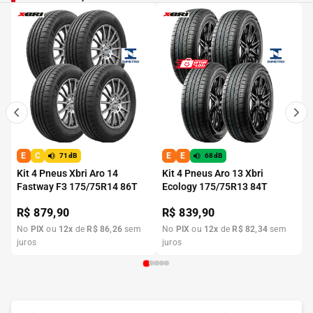
E
C
E
E
71dB
68dB
Kit 4 Pneus Xbri Aro 14
Kit 4 Pneus Aro 13 Xbri
Fastway F3 175/75R14 86T
Ecology 175/75R13 84T
R$
879,90
R$
839,90
No
PIX
ou
12
x
de
R$
86
,
26
sem
No
PIX
ou
12
x
de
R$
82
,
34
sem
juros
juros