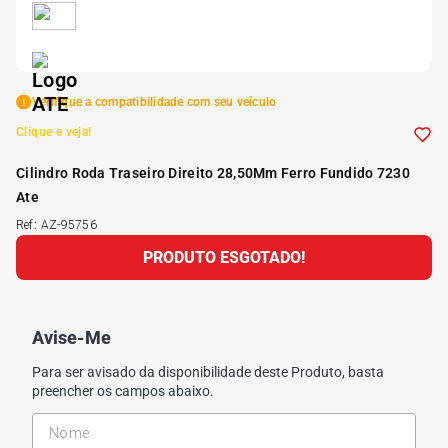
5
º
175 70r14
6
º
185 65r15
Verifique a compatibilidade com seu veículo
Clique e veja!
7
º
185 60r15
Cilindro Roda Traseiro Direito 28,50Mm Ferro Fundido 7230
Ate
8
º
205 55r16
Ref
:
AZ-95756
PRODUTO ESGOTADO!
9
º
Pneu
10
º
175 65 14
Avise-Me
Para ser avisado da disponibilidade deste Produto, basta
preencher os campos abaixo.