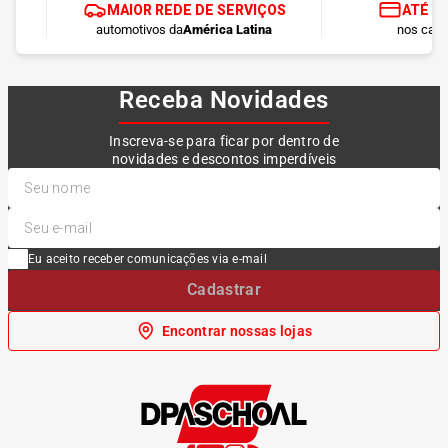
MAIOR REDE DE SERVIÇOS
ATÉ 1
automotivos da
América Latina
nos cart
Receba Novidades
Inscreva-se para ficar por dentro de
novidades e descontos imperdíveis
Eu aceito receber comunicações via e-mail
Cadastrar
Encontrar nossas lojas