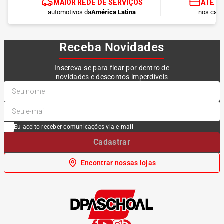
MAIOR REDE DE SERVIÇOS
ATÉ 1
automotivos da
América Latina
nos cart
Receba Novidades
Inscreva-se para ficar por dentro de
novidades e descontos imperdíveis
Eu aceito receber comunicações via e-mail
Cadastrar
Encontrar nossas lojas