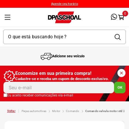
Agende seu horário
0
Adicione seu veículo
1
º
Kit 4 Pneu
Economize em sua primeira compra!
Cadastre-se e receba um cupom de desconto exclusivo.
2
º
Kit Pneu
OK
Eu aceito receber comunicações via e-mail
3
º
Bproauto
peças automotivas
motor
comando
comando valvula motor std 281 
4
º
175 65r14