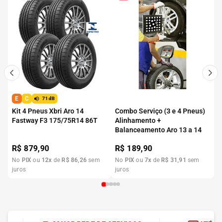
E
C
71dB
Kit 4 Pneus Xbri Aro 14
Combo Serviço (3 e 4 Pneus)
Fastway F3 175/75R14 86T
Alinhamento +
Balanceamento Aro 13 a 14
R$
879,90
R$
189,90
No
PIX
ou
12
x
de
R$
86
,
26
sem
No
PIX
ou
7
x
de
R$
31
,
91
sem
juros
juros