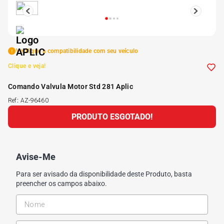
5
º
Kit 4 Pneu Xbri Aro 13
6
º
175 70r14
Verifique a compatibilidade com seu veículo
Clique e veja!
7
º
185 65r15
Comando Valvula Motor Std 281 Aplic
Ref
:
AZ-96460
8
º
185 60r15
PRODUTO ESGOTADO!
9
º
195 55r15
Avise-Me
10
º
Pneu
Para ser avisado da disponibilidade deste Produto, basta
preencher os campos abaixo.