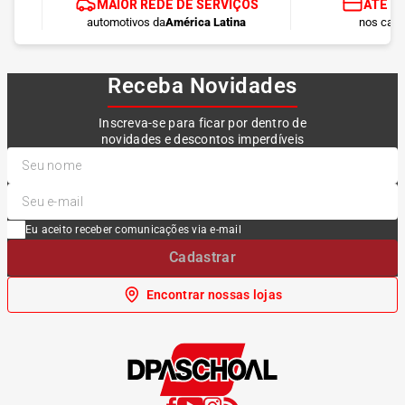
MAIOR REDE DE SERVIÇOS
ATÉ 1
automotivos da
América Latina
nos cart
Receba Novidades
Inscreva-se para ficar por dentro de
novidades e descontos imperdíveis
Eu aceito receber comunicações via e-mail
Cadastrar
Encontrar nossas lojas