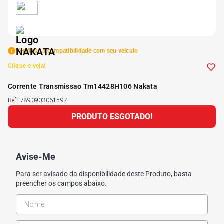
5
º
Kit 4 Pneu Xbri Aro 13
6
º
175 70r14
Verifique a compatibilidade com seu veículo
Clique e veja!
7
º
185 65r15
Corrente Transmissao Tm14428H106 Nakata
Ref
:
7890903061597
8
º
185 60r15
PRODUTO ESGOTADO!
9
º
205 55r16
Avise-Me
10
º
Pneu
Para ser avisado da disponibilidade deste Produto, basta
preencher os campos abaixo.