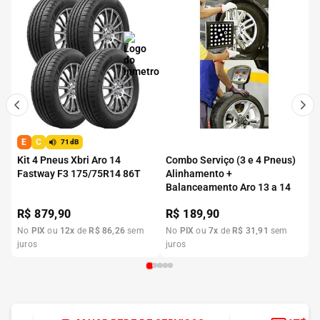
E
C
71dB
Kit 4 Pneus Xbri Aro 14
Combo Serviço (3 e 4 Pneus)
Fastway F3 175/75R14 86T
Alinhamento +
Balanceamento Aro 13 a 14
R$
879,90
R$
189,90
No
PIX
ou
12
x
de
R$
86
,
26
sem
No
PIX
ou
7
x
de
R$
31
,
91
sem
juros
juros