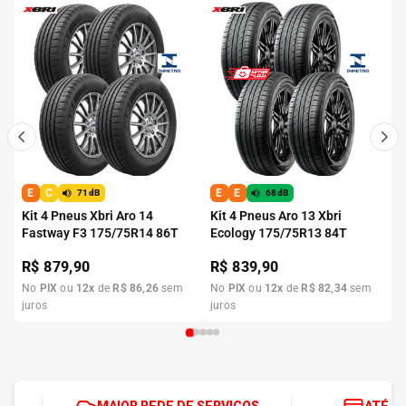
E
C
E
E
71dB
68dB
Kit 4 Pneus Xbri Aro 14
Kit 4 Pneus Aro 13 Xbri
Fastway F3 175/75R14 86T
Ecology 175/75R13 84T
R$
879,90
R$
839,90
No
PIX
ou
12
x
de
R$
86
,
26
sem
No
PIX
ou
12
x
de
R$
82
,
34
sem
juros
juros