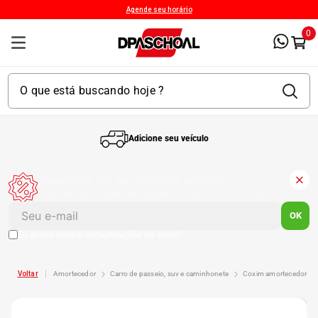
Agende seu horário
0
Adicione seu veículo
1
º
Kit 4 Pneu
Economize em sua primeira compra!
Cadastre-se e receba um cupom de desconto exclusivo.
2
º
Kit Pneu
OK
Eu aceito receber comunicações via e-mail
3
º
Bproauto
amortecedor
carro de passeio, suv e caminhonete
coxim amortecedor
4
º
Kit 4 Pneu Xbri Aro 13