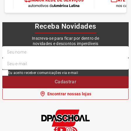
MAIOR REDE DE SERVIÇOS
ATÉ 1
automotivos da
América Latina
nos cart
Receba Novidades
Inscreva-se para ficar por dentro de
novidades e descontos imperdíveis
Eu aceito receber comunicações via e-mail
Cadastrar
Encontrar nossas lojas