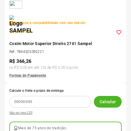
5
º
175 70r14
Verifique a compatibilidade com seu veículo
6
º
185 65r15
Clique e veja!
7
º
Coxim Motor Superior Direito 2741 Sampel
185 60r15
Ref
:
7894325092221
R$
366,26
8
º
205 55r16
ou
R$ 0,00
em até
12
x de
R$ 0,00
s/juros
Formas de Pagamento
9
º
Pneu
Calcule o frete e prazo de entrega
10
º
175 65 14
Calcular
Não sei meu CEP
Mais de 75 anos de tradição;