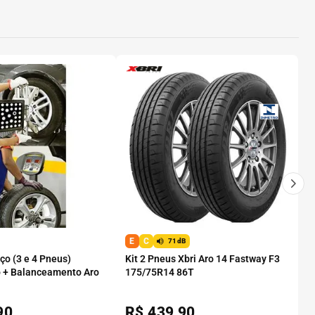
E
C
71dB
o (3 e 4 Pneus)
Kit 2 Pneus Xbri Aro 14 Fastway F3
 + Balanceamento Aro
175/75R14 86T
90
R$
439,90