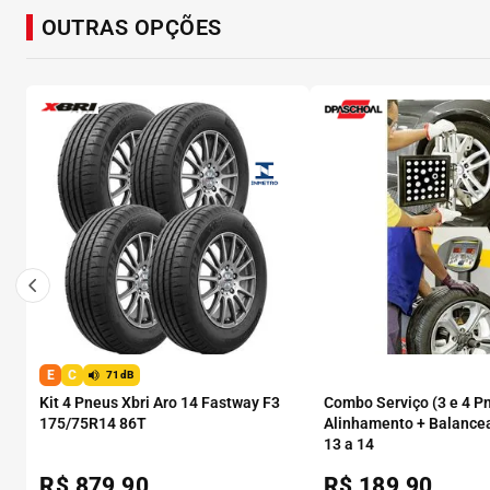
OUTRAS OPÇÕES
E
C
71dB
Kit 4 Pneus Xbri Aro 14 Fastway F3
Combo Serviço (3 e 4 P
175/75R14 86T
Alinhamento + Balance
13 a 14
R$
879,90
R$
189,90