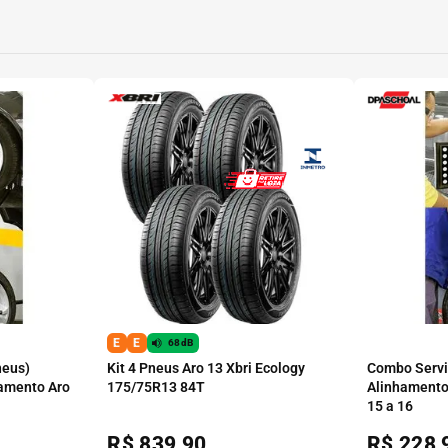
E
E
68dB
neus)
Kit 4 Pneus Aro 13 Xbri Ecology
Combo Serviç
amento Aro
175/75R13 84T
Alinhamento
15 a 16
R$
839,90
R$
228,