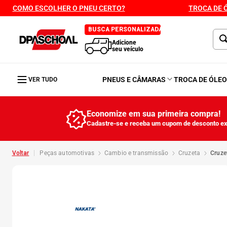
COMO ESCOLHER O PNEU CERTO?
TROCA DE 
BUSCA PERSONALIZADA
Adicione
seu veículo
PNEUS E CÂMARAS
TROCA DE ÓLE
VER TUDO
Economize em sua primeira compra!
Cadastre-se e receba um cupom de desconto ex
peças automotivas
cambio e transmissão
cruzeta
cruz