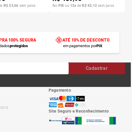
de
R$
33
,
66
sem juros
No
PIX
ou
12
x
de
R$
43
,
12
sem juros
RA 100% SEGURA
ATÉ 10% DE DESCONTO
dados
protegidos
em pagamentos por
PIX
Cadastrar
Pagamento
osco
Site Seguro e Reconhecimento