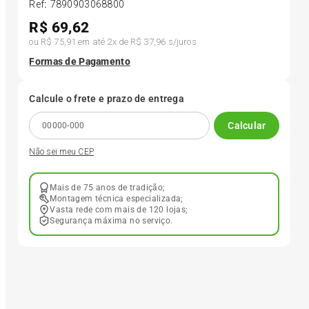
Ref
:
7890903068800
R$
69,62
6
º
175 70r14
ou
R$ 75,91
em até
2
x de
R$ 37,96
s/juros
Formas de Pagamento
7
º
185 65r15
Calcule o frete e prazo de entrega
8
º
185 60r15
Calcular
Não sei meu CEP
9
º
195 55r15
Mais de 75 anos de tradição;
10
º
Pneu
Montagem técnica especializada;
Vasta rede com mais de 120 lojas;
Segurança máxima no serviço.