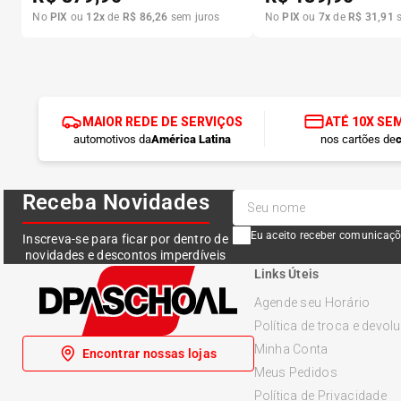
No
PIX
ou
12
x
de
R$
86
,
26
sem juros
No
PIX
ou
7
x
de
R$
31
,
91
s
MAIOR REDE DE SERVIÇOS
ATÉ 10X SE
automotivos da
América Latina
nos cartões de
c
Receba Novidades
Eu aceito receber comunicaçõ
Inscreva-se para ficar por dentro de
novidades e descontos imperdíveis
Links Úteis
Agende seu Horário
Política de troca e devol
Minha Conta
Encontrar nossas lojas
Meus Pedidos
Política de Privacidade