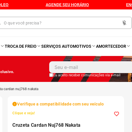
ÓLEO
AGENDE SEU HORÁRIO
EN
O
TROCA DE FREIO
SERVIÇOS AUTOMOTIVOS
AMORTECEDOR
1
º
Kit 4 Pneu
clusivo.
2
º
Kit Pneu
Eu aceito receber comunicações via e-mail
eta cardan nuj768 nakata
3
º
Bproauto
Verifique a compatibilidade com seu veículo
4
º
175 65r14
Clique e veja!
Cruzeta Cardan Nuj768 Nakata
5
º
Kit 4 Pneu Xbri Aro 13