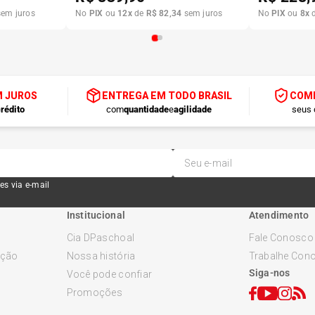
em juros
No
PIX
ou
12
x
de
R$
82
,
34
sem juros
No
PIX
ou
8
x
M JUROS
ENTREGA EM TODO BRASIL
COMP
rédito
com
quantidade
e
agilidade
seus 
es via e-mail
Institucional
Atendimento
Cia DPaschoal
Fale Conosco
ução
Nossa história
Trabalhe Con
Siga-nos
Você pode confiar
Promoções