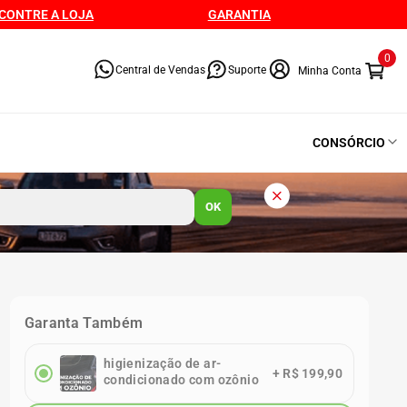
CONTRE A LOJA
GARANTIA
0
Central de Vendas
Suporte
CONSÓRCIO
OK
Garanta Também
higienização de ar-
+
R$ 199,90
condicionado com ozônio