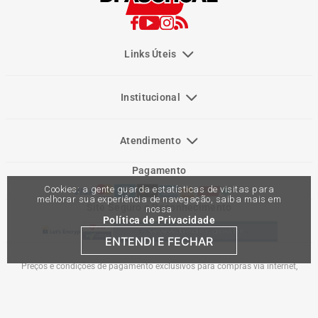
Links Úteis
Institucional
Atendimento
Pagamento
Cookies: a gente guarda estatísticas de visitas para
melhorar sua experiência de navegação, saiba mais em
Site Seguro e Reconhecimento
nossa
Política de Privacidade
ENTENDI E FECHAR
Preços e condições de pagamento exclusivos para compras via internet,
podendo variar nas lojas físicas. Ofertas válidas na compra de até 10 peças de
cada produto por cliente, até o término dos nossos estoques para internet. Caso
os produtos apresentem divergências de valores, o preço válido é o do carrinho
de compras. Vendas sujeitas a análise e confirmação de dados.