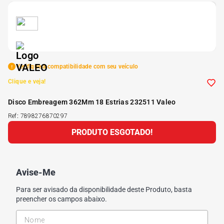
5
º
Kit 4 Pneu Xbri Aro 13
6
º
175 70r14
Verifique a compatibilidade com seu veículo
7
º
185 65r15
Clique e veja!
Disco Embreagem 362Mm 18 Estrias 232511 Valeo
8
º
185 60r15
Ref
:
7898276870297
PRODUTO ESGOTADO!
9
º
195 55r15
10
º
Pneu
Avise-Me
Para ser avisado da disponibilidade deste Produto, basta
preencher os campos abaixo.