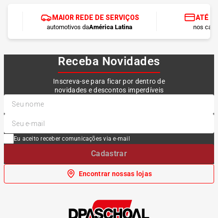
MAIOR REDE DE SERVIÇOS
ATÉ 1
automotivos da
América Latina
nos cart
Receba Novidades
Inscreva-se para ficar por dentro de
novidades e descontos imperdíveis
Eu aceito receber comunicações via e-mail
Cadastrar
Encontrar nossas lojas