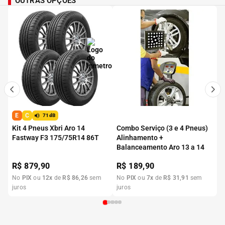
OUTRAS OPÇÕES
E
C
71dB
Kit 4 Pneus Xbri Aro 14
Combo Serviço (3 e 4 Pneus)
Fastway F3 175/75R14 86T
Alinhamento +
Balanceamento Aro 13 a 14
R$
879,90
R$
189,90
No
PIX
ou
12
x
de
R$
86
,
26
sem
No
PIX
ou
7
x
de
R$
31
,
91
sem
juros
juros