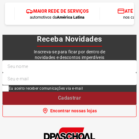
MAIOR REDE DE SERVIÇOS
ATÉ 1
automotivos da
América Latina
nos cart
Receba Novidades
Inscreva-se para ficar por dentro de
novidades e descontos imperdíveis
Eu aceito receber comunicações via e-mail
Cadastrar
Encontrar nossas lojas