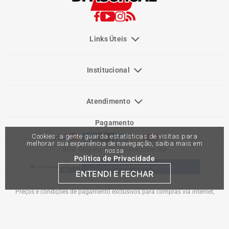
Links Úteis
Institucional
Atendimento
Pagamento
Cookies: a gente guarda estatísticas de visitas para
melhorar sua experiência de navegação, saiba mais em
Site Seguro e Reconhecimento
nossa
Política de Privacidade
ENTENDI E FECHAR
Preços e condições de pagamento exclusivos para compras via internet,
podendo variar nas lojas físicas. Ofertas válidas na compra de até 10 peças de
cada produto por cliente, até o término dos nossos estoques para internet. Caso
os produtos apresentem divergências de valores, o preço válido é o do carrinho
de compras. Vendas sujeitas a análise e confirmação de dados.