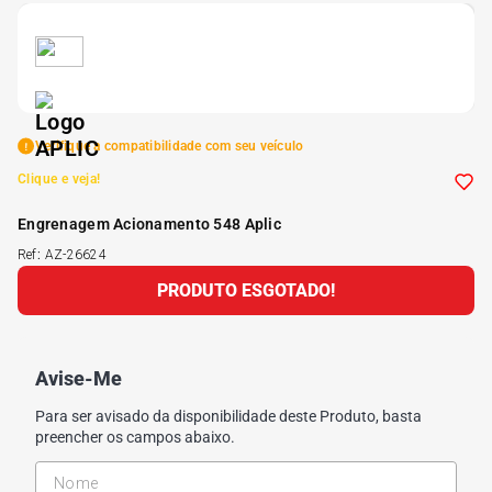
5
º
185 60r15
6
º
205 55r16
Verifique a compatibilidade com seu veículo
7
º
Pneu
Clique e veja!
Engrenagem Acionamento 548 Aplic
8
º
195 55r15
Ref
:
AZ-26624
PRODUTO ESGOTADO!
9
º
175 65 14
10
º
175 70r13
Avise-Me
Para ser avisado da disponibilidade deste Produto, basta
preencher os campos abaixo.