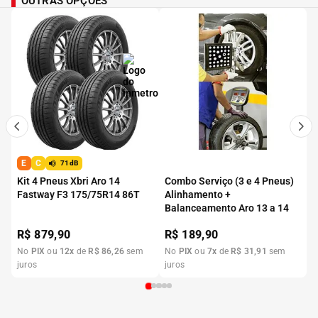
OUTRAS OPÇÕES
E
C
71dB
Kit 4 Pneus Xbri Aro 14
Combo Serviço (3 e 4 Pneus)
Fastway F3 175/75R14 86T
Alinhamento +
Balanceamento Aro 13 a 14
R$
879,90
R$
189,90
No
PIX
ou
12
x
de
R$
86
,
26
sem
No
PIX
ou
7
x
de
R$
31
,
91
sem
juros
juros