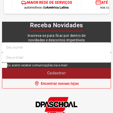
MAIOR REDE DE SERVIÇOS
ATÉ 1
automotivos da
América Latina
nos cart
Receba Novidades
Inscreva-se para ficar por dentro de
novidades e descontos imperdíveis
Eu aceito receber comunicações via e-mail
Cadastrar
Encontrar nossas lojas