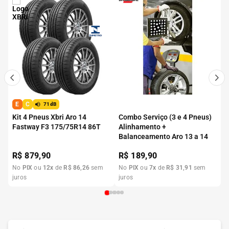
E
C
71dB
Kit 4 Pneus Xbri Aro 14
Combo Serviço (3 e 4 Pneus)
Fastway F3 175/75R14 86T
Alinhamento +
Balanceamento Aro 13 a 14
R$
879,90
R$
189,90
No
PIX
ou
12
x
de
R$
86
,
26
sem
No
PIX
ou
7
x
de
R$
31
,
91
sem
juros
juros