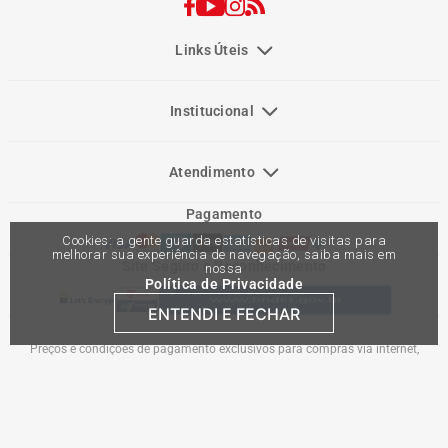
Links Úteis
Institucional
Atendimento
Pagamento
Cookies: a gente guarda estatísticas de visitas para
melhorar sua experiência de navegação, saiba mais em
Site Seguro e Reconhecimento
nossa
Política de Privacidade
ENTENDI E FECHAR
Preços e condições de pagamento exclusivos para compras via internet,
podendo variar nas lojas físicas. Ofertas válidas na compra de até 10 peças de
cada produto por cliente, até o término dos nossos estoques para internet. Caso
os produtos apresentem divergências de valores, o preço válido é o do carrinho
de compras. Vendas sujeitas a análise e confirmação de dados.
Comercial Automotiva S.A. CNPJ: 45.987.005/0001-98