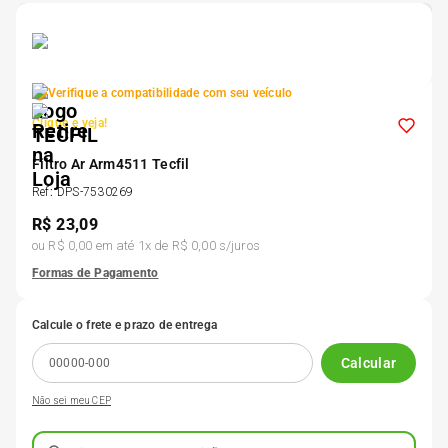
5
º
Kit 4 Pneu Xbri Aro 13
6
º
175 70r14
Verifique a compatibilidade com seu veículo
Clique e veja!
7
º
185 65r15
Filtro Ar Arm4511 Tecfil
Ref
:
DPS-7530269
8
º
185 60r15
R$
23,09
ou
R$ 0,00
em até
1
x de
R$ 0,00
s/juros
9
º
195 55r15
Formas de Pagamento
Calcule o frete e prazo de entrega
10
º
Pneu
Calcular
Não sei meu CEP