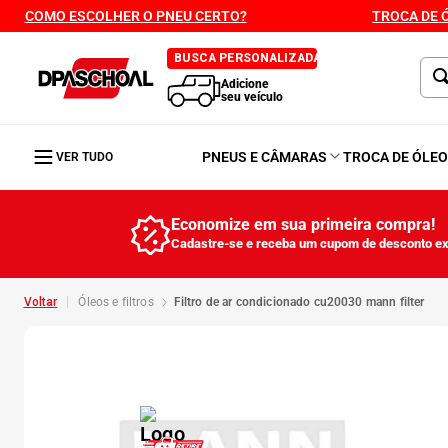
COMO ESCOLHER O PNEU CERTO?
TROCA DE 
BUSCA PERSONALIZADA
Adicione
seu veículo
PNEUS E CÂMARAS
TROCA DE ÓLE
VER TUDO
Economize em sua primeira compra!
Cadastre-se e receba um cupom de desconto ex
óleos e filtros
filtro de ar condicionado cu20030 mann filter