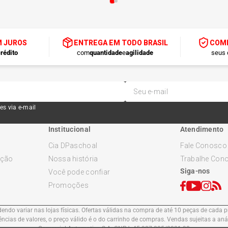
M JUROS
ENTREGA EM TODO BRASIL
COMP
rédito
com
quantidade
e
agilidade
seus 
es via e-mail
Institucional
Atendimento
Cia DPaschoal
Fale Conosco
ução
Nossa história
Trabalhe Con
Siga-nos
Você pode confiar
Promoções
ndo variar nas lojas físicas. Ofertas válidas na compra de até 10 peças de cada pr
cias de valores, o preço válido é o do carrinho de compras. Vendas sujeitas a an