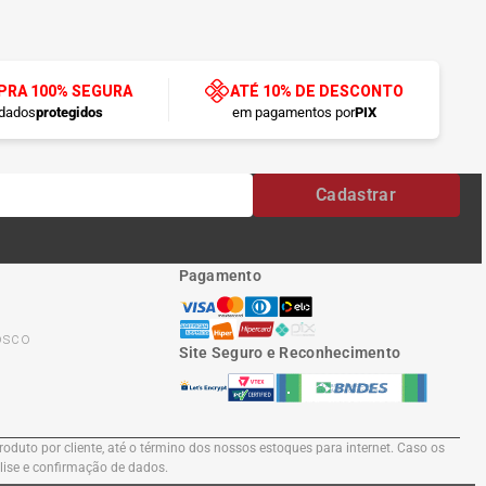
RA 100% SEGURA
ATÉ 10% DE DESCONTO
dados
protegidos
em pagamentos por
PIX
Cadastrar
Pagamento
osco
Site Seguro e Reconhecimento
oduto por cliente, até o término dos nossos estoques para internet. Caso os
álise e confirmação de dados.