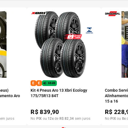
E
E
68dB
neus)
Kit 4 Pneus Aro 13 Xbri Ecology
Combo Serviç
amento Aro
175/75R13 84T
Alinhamento
15 a 16
R$
839,90
R$
228,
em juros
No
PIX
ou
12
x
de
R$
82
,
34
sem juros
No
PIX
ou
8
x