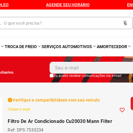
ÓLEO
AGENDE SEU HORÁRIO
EN
O
TROCA DE FREIO
SERVIÇOS AUTOMOTIVOS
AMORTECEDOR
1
º
Kit 4 Pneu
clusivo.
2
º
Kit Pneu
Eu aceito receber comunicações via e-mail
3
º
Bproauto
Verifique a compatibilidade com seu veículo
Clique e veja!
4
º
175 65r14
Filtro De Ar Condicionado Cu20030 Mann Filter
5
º
Kit 4 Pneu Xbri Aro 13
Ref
:
DPS-7530234