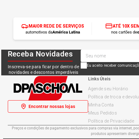
MAIOR REDE DE SERVIÇOS
ATÉ 10X SE
automotivos da
América Latina
nos cartões de
c
Receba Novidades
Eu aceito receber comunicaçõ
Inscreva-se para ficar por dentro de
novidades e descontos imperdíveis
Links Úteis
Agende seu Horário
Política de troca e devol
Minha Conta
Encontrar nossas lojas
Meus Pedidos
Política de Privacidade
Preços e condições de pagamento exclusivos para compras via internet, pode
produtos apresentem divergên