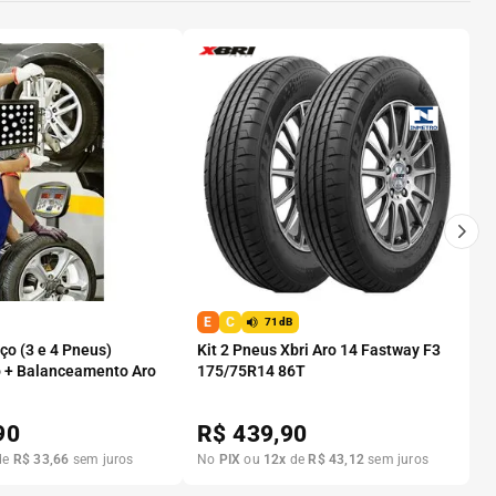
E
C
71dB
o (3 e 4 Pneus)
Kit 2 Pneus Xbri Aro 14 Fastway F3
 + Balanceamento Aro
175/75R14 86T
90
R$
439,90
de
R$
33
,
66
sem juros
No
PIX
ou
12
x
de
R$
43
,
12
sem juros