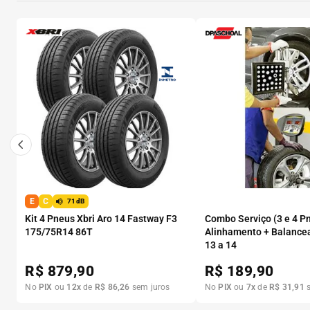
E
C
71dB
Kit 4 Pneus Xbri Aro 14 Fastway F3
Combo Serviço (3 e 4 P
175/75R14 86T
Alinhamento + Balance
13 a 14
R$
879,90
R$
189,90
No
PIX
ou
12
x
de
R$
86
,
26
sem juros
No
PIX
ou
7
x
de
R$
31
,
91
s