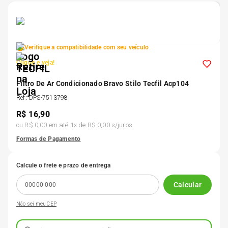
5
º
175 70r14
6
º
185 65r15
Verifique a compatibilidade com seu veículo
Clique e veja!
7
º
185 60r15
Filtro De Ar Condicionado Bravo Stilo Tecfil Acp104
Ref
:
DPS-7513798
8
º
205 55r16
R$
16,90
ou
R$ 0,00
em até
1
x de
R$ 0,00
s/juros
9
º
Pneu
Formas de Pagamento
Calcule o frete e prazo de entrega
10
º
175 65 14
Calcular
Não sei meu CEP