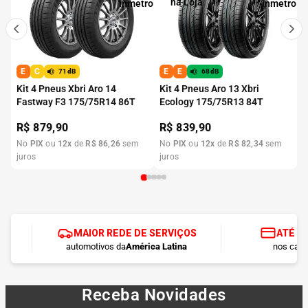
E
C
E
E
71dB
68dB
Kit 4 Pneus Xbri Aro 14
Kit 4 Pneus Aro 13 Xbri
Fastway F3 175/75R14 86T
Ecology 175/75R13 84T
R$
879,90
R$
839,90
No
PIX
ou
12
x
de
R$
86
,
26
sem
No
PIX
ou
12
x
de
R$
82
,
34
sem
juros
juros
MAIOR REDE DE SERVIÇOS
ATÉ 1
automotivos da
América Latina
nos cart
Receba Novidades