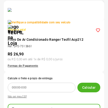
5
º
185 60r15
6
º
205 55r16
Verifique a compatibilidade com seu veículo
Clique e veja!
7
º
Pneu
Filtro De Ar Condicionado Ranger Tecfil Acp212
Ref
:
DPS-7513861
8
º
195 55r15
R$
26,90
ou
R$ 0,00
em até
1
x de
R$ 0,00
s/juros
9
º
175 65 14
Formas de Pagamento
Calcule o frete e prazo de entrega
10
º
175 70r13
Calcular
Não sei meu CEP