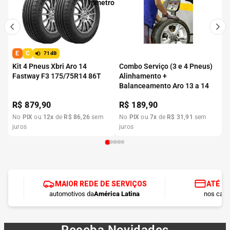
E
C
71dB
Kit 4 Pneus Xbri Aro 14
Combo Serviço (3 e 4 Pneus)
Fastway F3 175/75R14 86T
Alinhamento +
Balanceamento Aro 13 a 14
R$
879,90
R$
189,90
No
PIX
ou
12
x
de
R$
86
,
26
sem
No
PIX
ou
7
x
de
R$
31
,
91
sem
juros
juros
MAIOR REDE DE SERVIÇOS
ATÉ 1
automotivos da
América Latina
nos cart