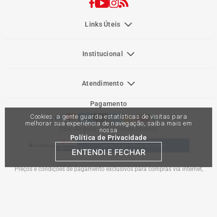
Links Úteis
Institucional
Atendimento
Pagamento
Cookies: a gente guarda estatísticas de visitas para
melhorar sua experiência de navegação, saiba mais em
Site Seguro e Reconhecimento
nossa
Política de Privacidade
ENTENDI E FECHAR
Preços e condições de pagamento exclusivos para compras via internet,
podendo variar nas lojas físicas. Ofertas válidas na compra de até 10 peças de
cada produto por cliente, até o término dos nossos estoques para internet. Caso
os produtos apresentem divergências de valores, o preço válido é o do carrinho
de compras. Vendas sujeitas a análise e confirmação de dados.
Comercial Automotiva S.A. CNPJ: 45.987.005/0001-98