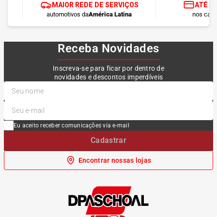
MAIOR REDE DE SERVIÇOS
ATÉ 1
automotivos da
América Latina
nos cart
Receba Novidades
Inscreva-se para ficar por dentro de
novidades e descontos imperdíveis
Eu aceito receber comunicações via e-mail
Cadastrar
Encontrar nossas lojas