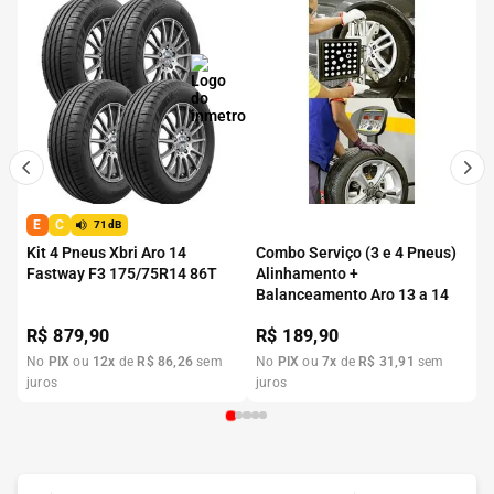
E
C
71dB
Kit 4 Pneus Xbri Aro 14
Combo Serviço (3 e 4 Pneus)
Fastway F3 175/75R14 86T
Alinhamento +
Balanceamento Aro 13 a 14
R$
879,90
R$
189,90
No
PIX
ou
12
x
de
R$
86
,
26
sem
No
PIX
ou
7
x
de
R$
31
,
91
sem
juros
juros