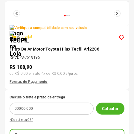
5
º
185 60r15
6
º
205 55r16
Verifique a compatibilidade com seu veículo
Clique e veja!
7
º
Pneu
Filtro De Ar Motor Toyota Hilux Tecfil Arl2206
Ref
:
DPS-7518196
8
º
195 55r15
R$
108,90
ou
R$ 0,00
em até
4
x de
R$ 0,00
s/juros
9
º
175 65 14
Formas de Pagamento
Calcule o frete e prazo de entrega
10
º
175 70r13
Calcular
Não sei meu CEP