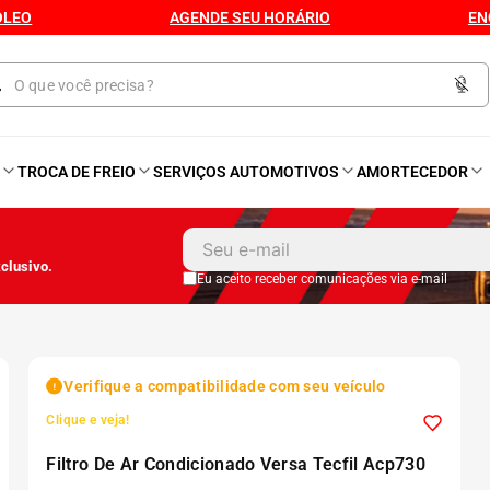
ÓLEO
AGENDE SEU HORÁRIO
EN
O
TROCA DE FREIO
SERVIÇOS AUTOMOTIVOS
AMORTECEDOR
1
º
Kit 4 Pneu
clusivo.
2
º
Kit Pneu
Eu aceito receber comunicações via e-mail
3
º
Bproauto
Verifique a compatibilidade com seu veículo
4
º
175 65r14
Clique e veja!
Filtro De Ar Condicionado Versa Tecfil Acp730
5
º
Kit 4 Pneu Xbri Aro 13