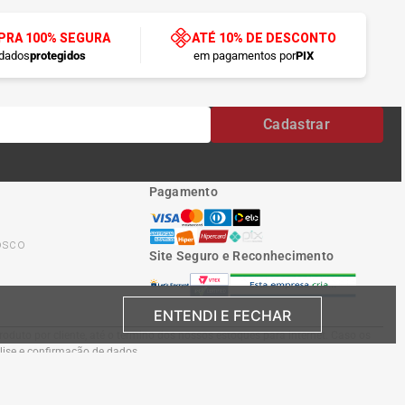
RA 100% SEGURA
ATÉ 10% DE DESCONTO
dados
protegidos
em pagamentos por
PIX
Cadastrar
Pagamento
osco
Site Seguro e Reconhecimento
ENTENDI E FECHAR
oduto por cliente, até o término dos nossos estoques para internet. Caso os
álise e confirmação de dados.