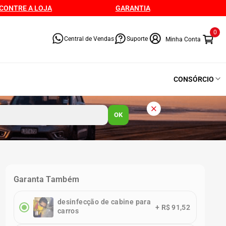
CONTRE A LOJA
GARANTIA
0
Central de Vendas
Suporte
CONSÓRCIO
OK
Garanta Também
desinfecção de cabine para
+
R$ 91,52
carros