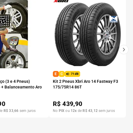
E
C
71dB
o (3 e 4 Pneus)
Kit 2 Pneus Xbri Aro 14 Fastway F3
 + Balanceamento Aro
175/75R14 86T
90
R$
439,90
de
R$
33
,
66
sem juros
No
PIX
ou
12
x
de
R$
43
,
12
sem juros