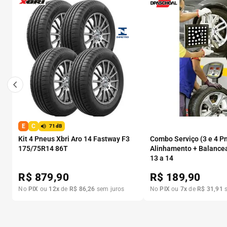
E
C
71dB
Kit 4 Pneus Xbri Aro 14 Fastway F3
Combo Serviço (3 e 4 P
175/75R14 86T
Alinhamento + Balance
13 a 14
R$
879,90
R$
189,90
No
PIX
ou
12
x
de
R$
86
,
26
sem juros
No
PIX
ou
7
x
de
R$
31
,
91
s