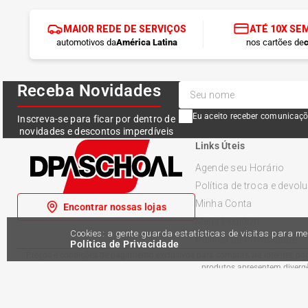
MAIOR REDE DE SERVIÇOS
ATÉ 10X SE
automotivos da
América Latina
nos cartões de
c
Receba Novidades
Eu aceito receber comunicaçõ
Inscreva-se para ficar por dentro de
novidades e descontos imperdíveis
Links Úteis
Agende seu Horário
Política de troca e devol
Minha Conta
Encontrar nossas lojas
Meus Pedidos
Cookies: a gente guarda estatísticas de visitas para 
Política de Privacidade
Política de Privacidade
Preços e condições de pagamento exclusivos para compras via internet, pode
produtos apresentem divergên