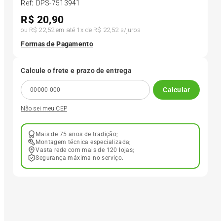
Ref
:
DPS-7513941
R$
20,90
6
º
175 70r14
ou
R$ 22,52
em até
1
x de
R$ 22,52
s/juros
Formas de Pagamento
7
º
185 65r15
Calcule o frete e prazo de entrega
8
º
185 60r15
Calcular
Não sei meu CEP
9
º
195 55r15
Mais de 75 anos de tradição;
10
º
Pneu
Montagem técnica especializada;
Vasta rede com mais de 120 lojas;
Segurança máxima no serviço.