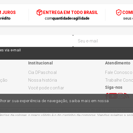
M JUROS
ENTREGA EM TODO BRASIL
COMP
rédito
com
quantidade
e
agilidade
seus 
es via e-mail
Institucional
Atendimento
Cia DPaschoal
Fale Conosco
ução
Nossa história
Trabalhe Con
Siga-nos
Você pode confiar
Promoções
melhorar sua experiência de navegação, saiba mais em nossa
ndo variar nas lojas físicas. Ofertas válidas na compra de até 10 peças de cada pr
cias de valores, o preço válido é o do carrinho de compras. Vendas sujeitas a an
Comercial Automotiva S.A. CNPJ: 45.987.005/0001-98
Av Anton Von Zuben 2155, CEP 13.051-900, Campinas-SP​