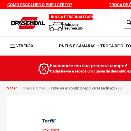
COMO ESCOLHER O PNEU CERTO?
TROCA DE 
BUSCA PERSONALIZADA
Adicione
seu veículo
PNEUS E CÂMARAS
TROCA DE ÓLE
VER TUDO
Economize em sua primeira compra!
Cadastre-se e receba um cupom de desconto ex
óleos e filtros
filtro de ar condicionado versa tecfil acp730