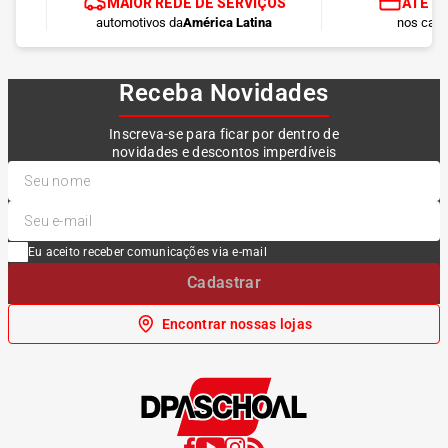
MAIOR REDE DE SERVIÇOS
ATÉ 1
automotivos da
América Latina
nos cart
Receba Novidades
Inscreva-se para ficar por dentro de
novidades e descontos imperdíveis
Eu aceito receber comunicações via e-mail
Cadastrar
Encontrar nossas lojas