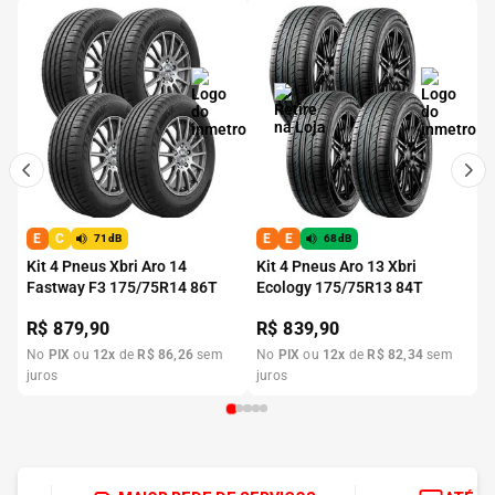
E
C
E
E
71dB
68dB
Kit 4 Pneus Xbri Aro 14
Kit 4 Pneus Aro 13 Xbri
Fastway F3 175/75R14 86T
Ecology 175/75R13 84T
R$
879,90
R$
839,90
No
PIX
ou
12
x
de
R$
86
,
26
sem
No
PIX
ou
12
x
de
R$
82
,
34
sem
juros
juros