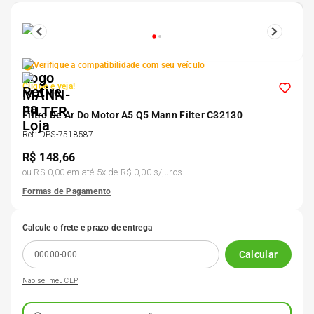
5
º
175 70r14
6
º
185 65r15
Verifique a compatibilidade com seu veículo
Clique e veja!
7
º
185 60r15
Filtro De Ar Do Motor A5 Q5 Mann Filter C32130
Ref
:
DPS-7518587
8
º
205 55r16
R$
148,66
ou
R$ 0,00
em até
5
x de
R$ 0,00
s/juros
9
º
Pneu
Formas de Pagamento
Calcule o frete e prazo de entrega
10
º
175 65 14
Calcular
Não sei meu CEP