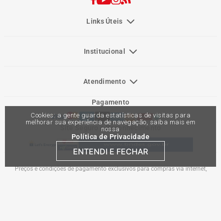
Links Úteis
Institucional
Atendimento
Pagamento
Cookies: a gente guarda estatísticas de visitas para
melhorar sua experiência de navegação, saiba mais em
Site Seguro e Reconhecimento
nossa
Política de Privacidade
ENTENDI E FECHAR
Preços e condições de pagamento exclusivos para compras via internet,
podendo variar nas lojas físicas. Ofertas válidas na compra de até 10 peças de
cada produto por cliente, até o término dos nossos estoques para internet. Caso
os produtos apresentem divergências de valores, o preço válido é o do carrinho
de compras. Vendas sujeitas a análise e confirmação de dados.
Comercial Automotiva S.A. CNPJ: 45.987.005/0001-98