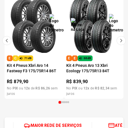
E
C
E
E
71dB
68dB
Kit 4 Pneus Xbri Aro 14
Kit 4 Pneus Aro 13 Xbri
Fastway F3 175/75R14 86T
Ecology 175/75R13 84T
R$
879,90
R$
839,90
No
PIX
ou
12
x
de
R$
86
,
26
sem
No
PIX
ou
12
x
de
R$
82
,
34
sem
juros
juros
MAIOR REDE DE SERVIÇOS
ATÉ 1