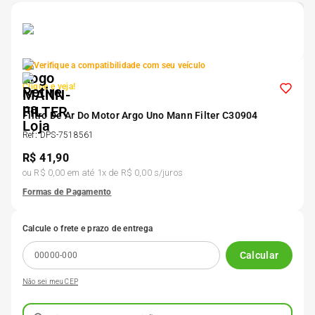
5
º
175 70r14
6
º
185 65r15
Verifique a compatibilidade com seu veículo
Clique e veja!
7
º
185 60r15
Filtro De Ar Do Motor Argo Uno Mann Filter C30904
Ref
:
DPS-7518561
8
º
205 55r16
R$
41,90
ou
R$ 0,00
em até
1
x de
R$ 0,00
s/juros
9
º
Pneu
Formas de Pagamento
Calcule o frete e prazo de entrega
10
º
175 65 14
Calcular
Não sei meu CEP