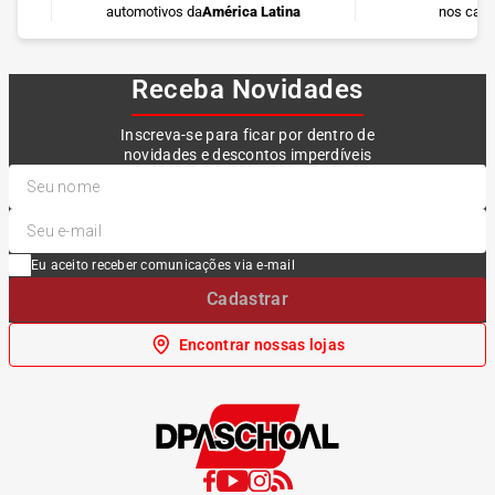
automotivos da
América Latina
nos cart
Receba Novidades
Inscreva-se para ficar por dentro de
novidades e descontos imperdíveis
Eu aceito receber comunicações via e-mail
Cadastrar
Encontrar nossas lojas