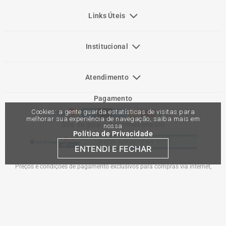
Links Úteis
Institucional
Atendimento
Pagamento
Cookies: a gente guarda estatísticas de visitas para
melhorar sua experiência de navegação, saiba mais em
Site Seguro e Reconhecimento
nossa
Política de Privacidade
ENTENDI E FECHAR
Preços e condições de pagamento exclusivos para compras via internet,
podendo variar nas lojas físicas. Ofertas válidas na compra de até 10 peças de
cada produto por cliente, até o término dos nossos estoques para internet. Caso
os produtos apresentem divergências de valores, o preço válido é o do carrinho
de compras. Vendas sujeitas a análise e confirmação de dados.
Comercial Automotiva S.A. CNPJ: 45.987.005/0001-98
Av Anton Von Zuben 2155, CEP 13.051-900, Campinas-SP​