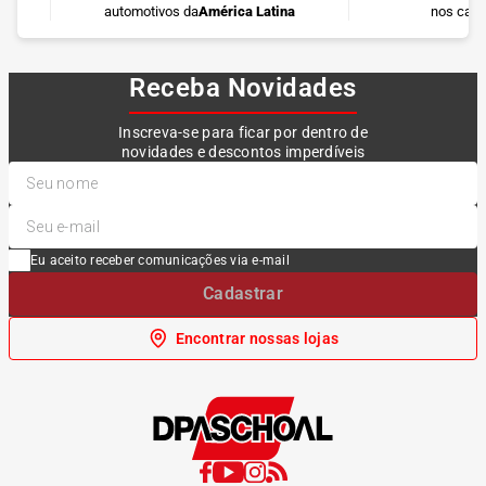
automotivos da
América Latina
nos cart
Receba Novidades
Inscreva-se para ficar por dentro de
novidades e descontos imperdíveis
Eu aceito receber comunicações via e-mail
Cadastrar
Encontrar nossas lojas