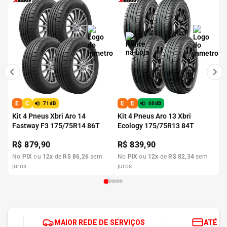
E
C
E
E
71dB
68dB
Kit 4 Pneus Xbri Aro 14
Kit 4 Pneus Aro 13 Xbri
Fastway F3 175/75R14 86T
Ecology 175/75R13 84T
R$
879,90
R$
839,90
No
PIX
ou
12
x
de
R$
86
,
26
sem
No
PIX
ou
12
x
de
R$
82
,
34
sem
juros
juros
MAIOR REDE DE SERVIÇOS
ATÉ 1