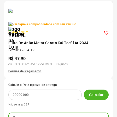
5
º
175 70r14
6
º
185 65r15
Verifique a compatibilidade com seu veículo
Clique e veja!
7
º
185 60r15
Filtro De Ar Do Motor Cerato I30 Tecfil Arl2334
Ref
:
DPS-7514107
8
º
205 55r16
R$
47,90
ou
R$ 0,00
em até
1
x de
R$ 0,00
s/juros
9
º
Pneu
Formas de Pagamento
Calcule o frete e prazo de entrega
10
º
175 65 14
Calcular
Não sei meu CEP