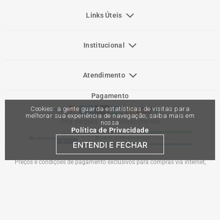
Links Úteis
Institucional
Atendimento
Pagamento
Cookies: a gente guarda estatísticas de visitas para
melhorar sua experiência de navegação, saiba mais em
Site Seguro e Reconhecimento
nossa
Política de Privacidade
ENTENDI E FECHAR
Preços e condições de pagamento exclusivos para compras via internet,
podendo variar nas lojas físicas. Ofertas válidas na compra de até 10 peças de
cada produto por cliente, até o término dos nossos estoques para internet. Caso
os produtos apresentem divergências de valores, o preço válido é o do carrinho
de compras. Vendas sujeitas a análise e confirmação de dados.
Comercial Automotiva S.A. CNPJ: 45.987.005/0001-98
Av Anton Von Zuben 2155, CEP 13.051-900, Campinas-SP​