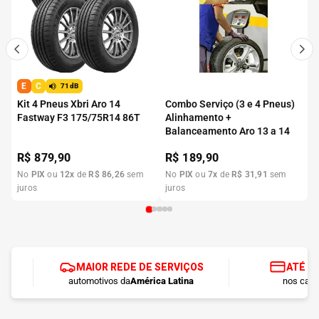
E
C
71dB
Kit 4 Pneus Xbri Aro 14
Combo Serviço (3 e 4 Pneus)
Fastway F3 175/75R14 86T
Alinhamento +
Balanceamento Aro 13 a 14
R$
879,90
R$
189,90
No
PIX
ou
12
x
de
R$
86
,
26
sem
No
PIX
ou
7
x
de
R$
31
,
91
sem
juros
juros
MAIOR REDE DE SERVIÇOS
ATÉ 1
automotivos da
América Latina
nos cart