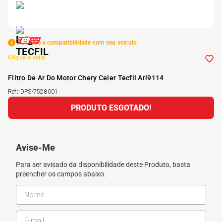
5
º
Kit 4 Pneu Xbri Aro 13
Verifique a compatibilidade com seu veículo
6
º
175 70r14
Clique e veja!
7
º
185 65r15
Filtro De Ar Do Motor Chery Celer Tecfil Arl9114
Ref
:
DPS-7528001
8
º
185 60r15
PRODUTO ESGOTADO!
9
º
205 55r16
Avise-Me
10
º
Pneu
Para ser avisado da disponibilidade deste Produto, basta
preencher os campos abaixo.