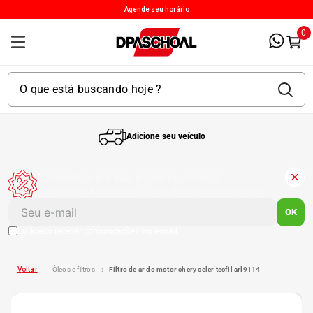
Agende seu horário
0
Adicione seu veículo
1
º
Kit 4 Pneu
Economize em sua primeira compra!
Cadastre-se e receba um cupom de desconto exclusivo.
2
º
Kit Pneu
OK
Eu aceito receber comunicações via e-mail
3
º
Bproauto
óleos e filtros
filtro de ar do motor chery celer tecfil arl9114
4
º
175 65r14