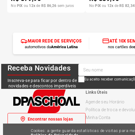
No
PIX
ou
12
x
de
R$
86
,
26
sem juros
No
PIX
ou
12
x
de
R$
82
,
34
MAIOR REDE DE SERVIÇOS
ATÉ 10X SE
automotivos da
América Latina
nos cartões de
c
Receba Novidades
Eu aceito receber comunicaçõ
Inscreva-se para ficar por dentro de
novidades e descontos imperdíveis
Links Úteis
Agende seu Horário
Política de troca e devol
Minha Conta
Encontrar nossas lojas
Meus Pedidos
Cookies: a gente guarda estatísticas de visitas para 
Política de Privacidade