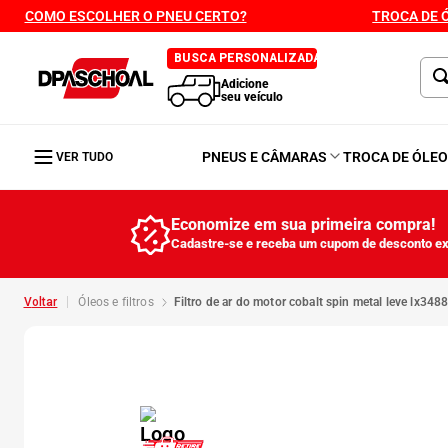
COMO ESCOLHER O PNEU CERTO?
TROCA DE 
BUSCA PERSONALIZADA
Adicione
seu veículo
PNEUS E CÂMARAS
TROCA DE ÓLE
VER TUDO
Economize em sua primeira compra!
Cadastre-se e receba um cupom de desconto ex
óleos e filtros
filtro de ar do motor cobalt spin metal leve lx348