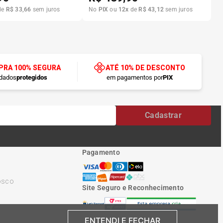
de
R$
33
,
66
sem juros
No
PIX
ou
12
x
de
R$
43
,
12
sem juros
RA 100% SEGURA
ATÉ 10% DE DESCONTO
dados
protegidos
em pagamentos por
PIX
Cadastrar
Pagamento
osco
Site Seguro e Reconhecimento
ENTENDI E FECHAR