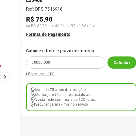
Lx3488
Ref
:
DPS-7516916
6
º
185 65r15
R$
75,90
ou
R$ 82,76
em até
2
x de
R$ 41,38
s/juros
7
º
185 60r15
Formas de Pagamento
8
º
205 55r16
Calcule o frete e prazo de entrega
Calcular
9
º
Pneu
Não sei meu CEP
10
º
175 65 14
Mais de 75 anos de tradição;
Montagem técnica especializada;
Vasta rede com mais de 120 lojas;
Segurança máxima no serviço.