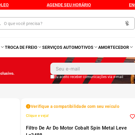
ÓLEO
AGENDE SEU HORÁRIO
EN
O
TROCA DE FREIO
SERVIÇOS AUTOMOTIVOS
AMORTECEDOR
1
º
Kit 4 Pneu
clusivo.
2
º
Kit Pneu
Eu aceito receber comunicações via e-mail
8
3
º
Bproauto
Verifique a compatibilidade com seu veículo
4
º
Kit 4 Pneu Xbri Aro 13
Clique e veja!
Filtro De Ar Do Motor Cobalt Spin Metal Leve
5
º
175 70r14