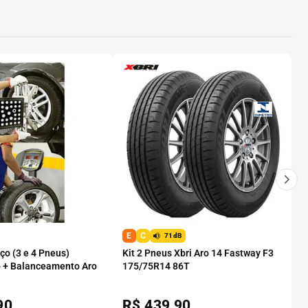
E
C
71dB
o (3 e 4 Pneus)
Kit 2 Pneus Xbri Aro 14 Fastway F3
 + Balanceamento Aro
175/75R14 86T
90
R$
439,90