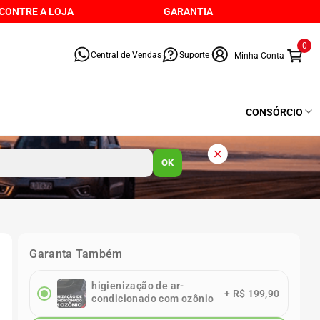
CONTRE A LOJA
GARANTIA
0
Central de Vendas
Suporte
CONSÓRCIO
OK
Garanta Também
higienização de ar-
+
R$ 199,90
condicionado com ozônio