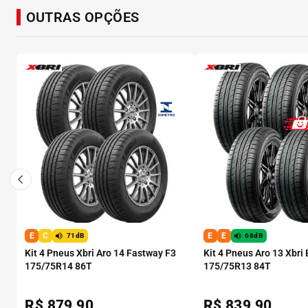
OUTRAS OPÇÕES
E
C
E
E
71dB
68dB
Kit 4 Pneus Xbri Aro 14 Fastway F3
Kit 4 Pneus Aro 13 Xbri
175/75R14 86T
175/75R13 84T
R$
879,90
R$
839,90