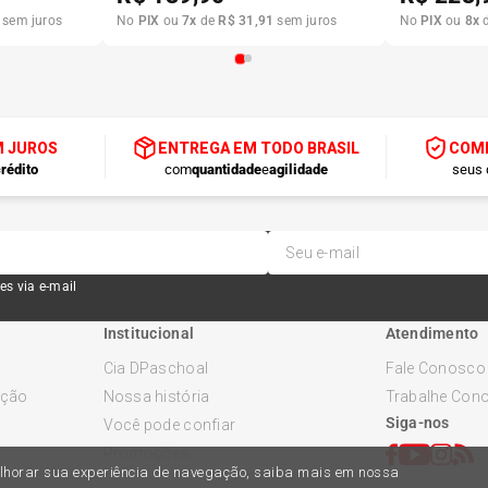
sem juros
No
PIX
ou
7
x
de
R$
31
,
91
sem juros
No
PIX
ou
8
x
M JUROS
ENTREGA EM TODO BRASIL
COMP
rédito
com
quantidade
e
agilidade
seus 
es via e-mail
Institucional
Atendimento
Cia DPaschoal
Fale Conosco
ução
Nossa história
Trabalhe Con
Siga-nos
Você pode confiar
Promoções
melhorar sua experiência de navegação, saiba mais em nossa