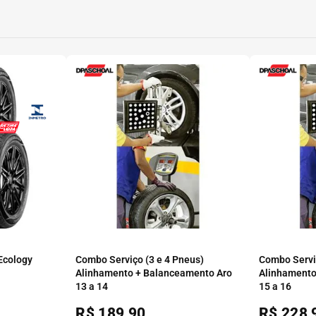
 Ecology
Combo Serviço (3 e 4 Pneus)
Combo Serviç
Alinhamento + Balanceamento Aro
Alinhamento
13 a 14
15 a 16
R$
189,90
R$
228,